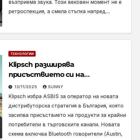
възприема звука. Този вековен момент не е
ретроспекция, а смела стъпка напред…
ТЕХНОЛОГИИ
Klipsch разширява
присъствието си на
българския пазар, пренасяйки
13/11/2025
SUNNY
американския звук по-близо до
Klipsch избра ASBIS за оператор на новата
домовете
дистрибуторска стратегия в България, която
засилва присъствието на продукти за крайни
потребители в търговските канали. Новата
схема включва Bluetooth говорители (Austin,