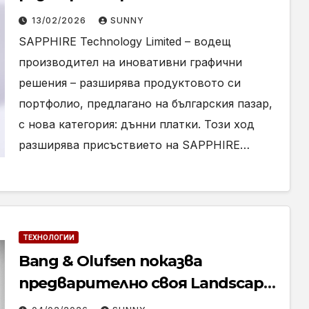
българския пазар с гама дънни
13/02/2026
SUNNY
платки
SAPPHIRE Technology Limited – водещ
производител на иновативни графични
решения – разширява продуктовото си
портфолио, предлагано на българския пазар,
с нова категория: дънни платки. Този ход
разширява присъствието на SAPPHIRE…
ТЕХНОЛОГИИ
Bang & Olufsen показва
предварително своя Landscape
говорител на ISE 2026 в