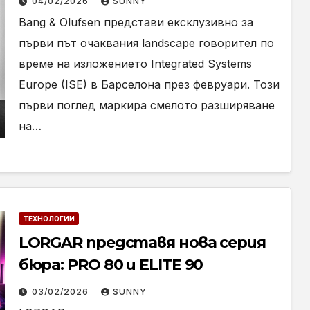
04/02/2026
SUNNY
Барселона
Bang & Olufsen представи ексклузивно за
първи път очаквания landscape говорител по
време на изложението Integrated Systems
Europe (ISE) в Барселона през февруари. Този
първи поглед маркира смелото разширяване
на…
ТЕХНОЛОГИИ
LORGAR представя нова серия
бюра: PRO 80 и ELITE 90
03/02/2026
SUNNY