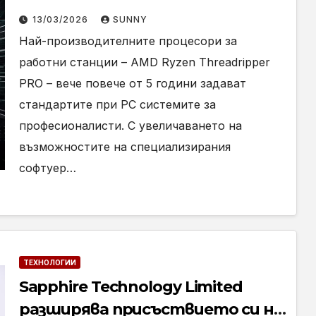
мощните работни станции се
13/03/2026
SUNNY
предлагат в България
Най-производителните процесори за
работни станции – AMD Ryzen Threadripper
PRO – вече повече от 5 години задават
стандартите при PC системите за
професионалисти. С увеличаването на
възможностите на специализирания
софтуер…
ТЕХНОЛОГИИ
Sapphire Technology Limited
разширява присъствието си на