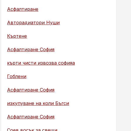
Асфалтиране
Авторадиатори Нуши
Къртене
Асфалтиране София
кърти чисти извозва софияа
Гоблени
Асфалтиране София
изкупуване на коли Бъгси
Асфалтиране София
Соев восък за свещи