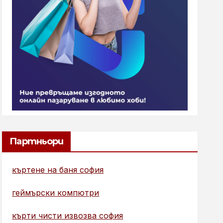
Партньори
къртене на баня софия
геймърски компютри
кърти чисти извозва софия