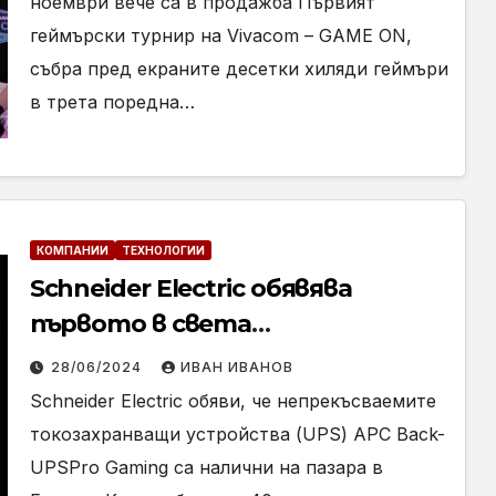
ноември вече са в продажба Първият
геймърски турнир на Vivacom – GAME ON,
събра пред екраните десетки хиляди геймъри
в трета поредна…
КОМПАНИИ
ТЕХНОЛОГИИ
Schneider Electric обявява
първото в света
непрекъсваемо захранване,
28/06/2024
ИВАН ИВАНОВ
предназначено за геймъри
Schneider Electric обяви, че непрекъсваемите
токозахранващи устройства (UPS) APC Back-
UPSPro Gaming са налични на пазара в