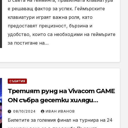
В света на гейминга, правилната клавиатура
е решаващ фактор за успех. Геймърските
клавиатури играят важна роля, като
предоставят прецизност, бързина и
удобство, които са необходими на геймърите
за постигане на…
СЪБИТИЯ
Третият рунд на Vivacom GAME
ON събра десетки хиляди
геймъри пред екраните
08/10/2024
ИВАН ИВАНОВ
Билетите за големия финал на турнира на 24