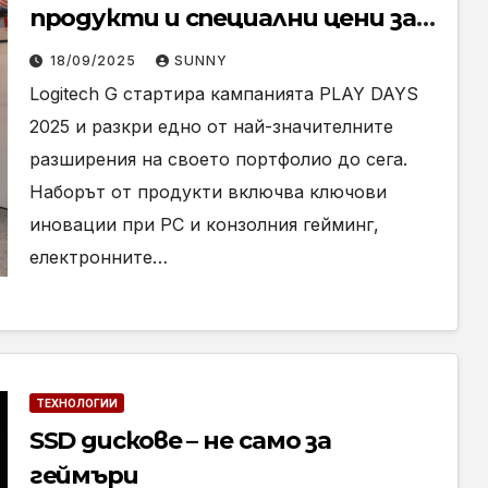
продукти и специални цени за
lOGITECH G PLAY DAYS 2025
18/09/2025
SUNNY
Logitech G стартира кампанията PLAY DAYS
2025 и разкри едно от най-значителните
разширения на своето портфолио до сега.
Наборът от продукти включва ключови
иновации при PC и конзолния гейминг,
електронните…
ТЕХНОЛОГИИ
SSD дискове – не само за
геймъри