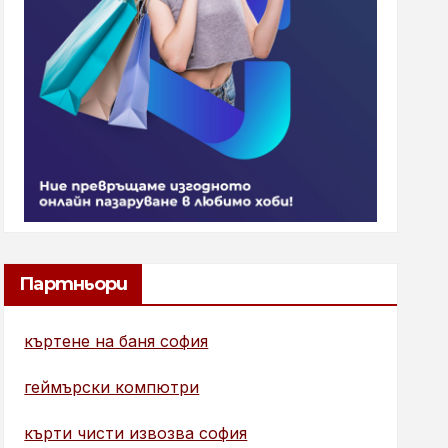
Партньори
къртене на баня софия
геймърски компютри
кърти чисти извозва софия