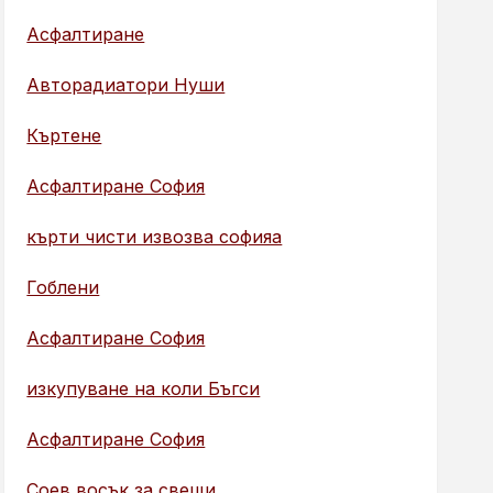
Асфалтиране
Авторадиатори Нуши
Къртене
Асфалтиране София
кърти чисти извозва софияа
Гоблени
Асфалтиране София
изкупуване на коли Бъгси
Асфалтиране София
Соев восък за свещи