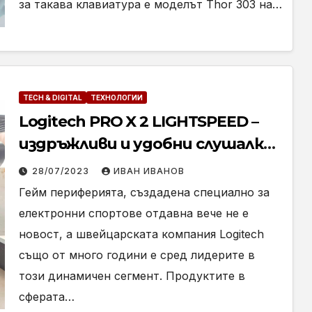
за такава клавиатура е моделът Thor 303 на…
TECH & DIGITAL
ТЕХНОЛОГИИ
Logitech PRO X 2 LIGHTSPEED –
издръжливи и удобни слушалки
за професионални геймъри
28/07/2023
ИВАН ИВАНОВ
(Ревю)
Гейм периферията, създадена специално за
електронни спортове отдавна вече не е
новост, а швейцарската компания Logitech
също от много години е сред лидерите в
този динамичен сегмент. Продуктите в
сферата…