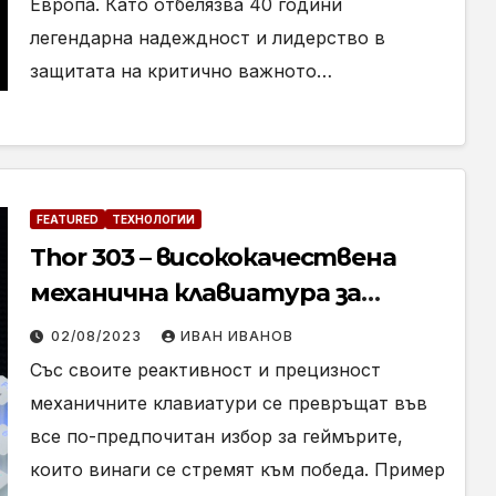
Европа. Като отбелязва 40 години
легендарна надеждност и лидерство в
защитата на критично важното…
FEATURED
ТЕХНОЛОГИИ
Thor 303 – висококачествена
механична клавиатура за
геймъри (Ревю)
02/08/2023
ИВАН ИВАНОВ
Със своите реактивност и прецизност
механичните клавиатури се превръщат във
все по-предпочитан избор за геймърите,
които винаги се стремят към победа. Пример