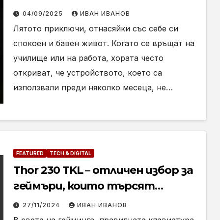
04/09/2025
ИВАН ИВАНОВ
Лятото приключи, отнасяйки със себе си
спокоен и бавен живот. Когато се връщат на
училище или на работа, хората често
откриват, че устройството, което са
използвали преди няколко месеца, не…
FEATURED
TECH & DIGITAL
Thor 230 TKL – отличен избор за
геймъри, които търсят
качествена и компактна
27/11/2024
ИВАН ИВАНОВ
клавиатура (Ревю)