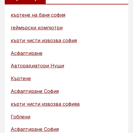
къртене на баня софия
геймърски компютри
кърти чисти извозва софия
Асфалтиране
Авторадиатори Нуши
Къртене
Асфалтиране София
кърти чисти извозва софияа
Гоблени
Асфалтиране София