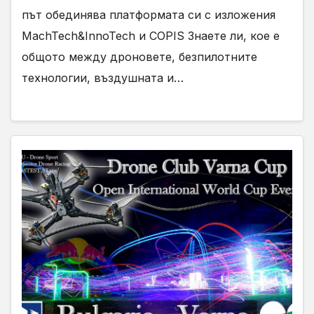
път обединява платформата си с изложения
MachTech&InnoTech и COPIS Знаете ли, кое е
общото между дроновете, безпилотните
технологии, въздушната и…