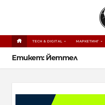
Skip
to
content
TECH & DIGITAL
МАРКЕТИНГ
Етикет:
Йеттел