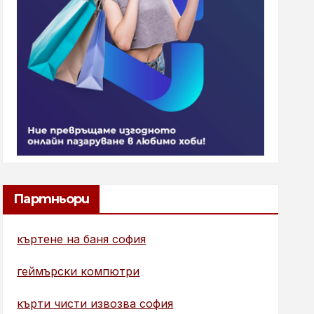
Партньори
къртене на баня софия
геймърски компютри
кърти чисти извозва софия