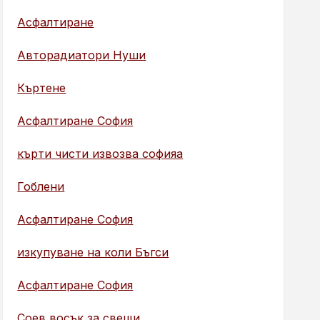
Асфалтиране
Авторадиатори Нуши
Къртене
Асфалтиране София
кърти чисти извозва софияа
Гоблени
Асфалтиране София
изкупуване на коли Бъгси
Асфалтиране София
Соев восък за свещи