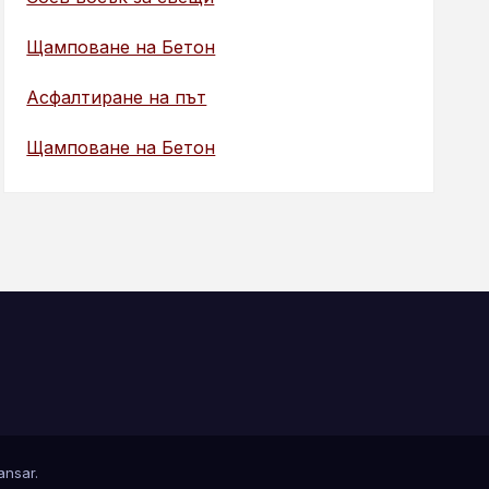
Щамповане на Бетон
Асфалтиране на път
Щамповане на Бетон
nsar
.