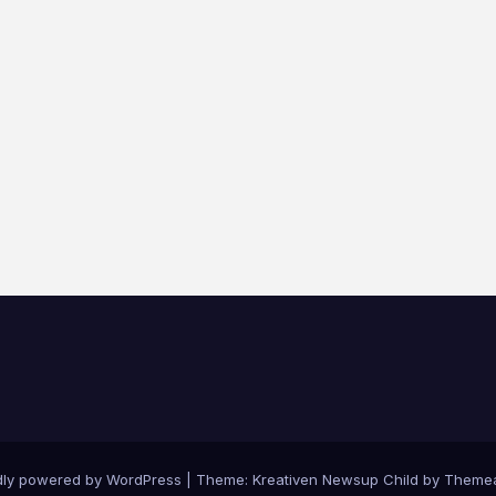
dly powered by WordPress
|
Theme: Kreativen Newsup Child by
Themea