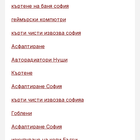
къртене на баня софия
геймърски компютри
кърти чисти извозва софия
Асфалтиране
Авторадиатори Нуши
Къртене
Асфалтиране София
кърти чисти извозва софияа
Гоблени
Асфалтиране София
изкупуване на коли Бъгси