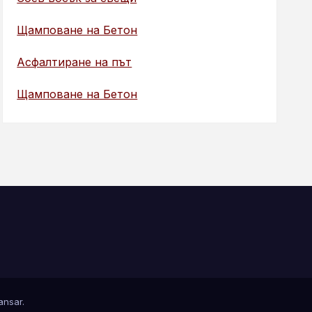
Щамповане на Бетон
Асфалтиране на път
Щамповане на Бетон
nsar
.