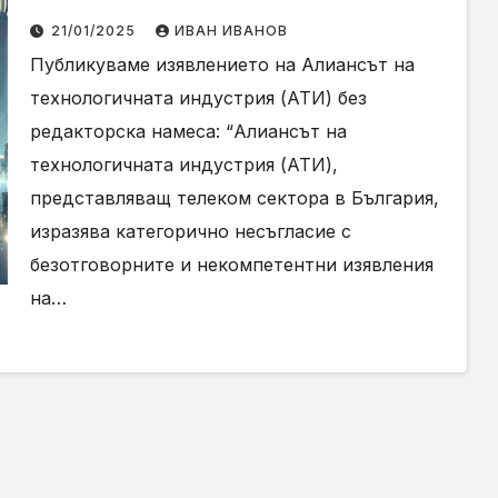
на лицензите на мобилните
21/01/2025
ИВАН ИВАНОВ
оператори
Публикуваме изявлението на Алиансът на
технологичната индустрия (АТИ) без
редакторска намеса: “Алиансът на
технологичната индустрия (АТИ),
представляващ телеком сектора в България,
изразява категорично несъгласие с
безотговорните и некомпетентни изявления
на…