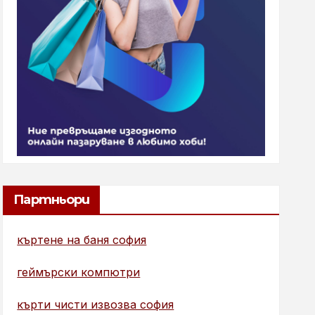
Партньори
къртене на баня софия
геймърски компютри
кърти чисти извозва софия