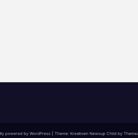
dly powered by WordPress
|
Theme: Kreativen Newsup Child by
Themea