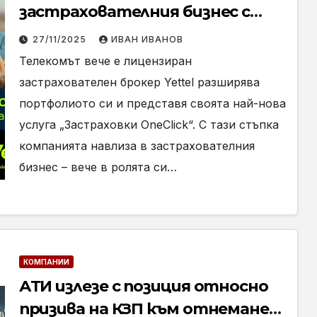
застрахователния бизнес с
услугата „Застраховки
27/11/2025
ИВАН ИВАНОВ
OneClick“
Телекомът вече е лицензиран
застрахователен брокер Yettel разширява
портфолиото си и представя своята най-нова
услуга „Застраховки OneClick“. С тази стъпка
компанията навлиза в застрахователния
бизнес – вече в ролята си…
КОМПАНИИ
АТИ излезе с позиция относно
призива на КЗП към отнемане