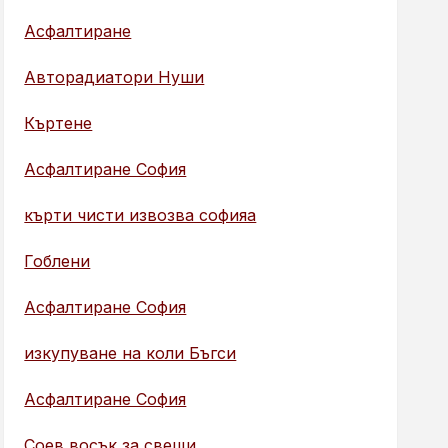
Асфалтиране
Авторадиатори Нуши
Къртене
Асфалтиране София
кърти чисти извозва софияа
Гоблени
Асфалтиране София
изкупуване на коли Бъгси
Асфалтиране София
Соев восък за свещи