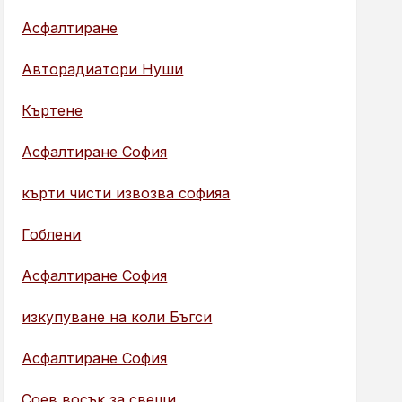
Асфалтиране
Авторадиатори Нуши
Къртене
Асфалтиране София
кърти чисти извозва софияа
Гоблени
Асфалтиране София
изкупуване на коли Бъгси
Асфалтиране София
Соев восък за свещи