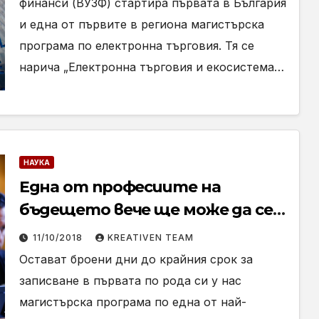
финанси (ВУЗФ) стартира първата в България
и една от първите в региона магистърска
програма по електронна търговия. Тя се
нарича „Електронна търговия и екосистема…
НАУКА
Една от професиите на
бъдещето вече ще може да се
изучава в София
11/10/2018
KREATIVEN TEAM
Остават броени дни до крайния срок за
записване в първата по рода си у нас
магистърска програма по една от най-