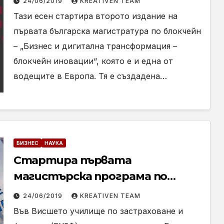
24/06/2019
KREATIVEN TEAM
Тази есен стартира второто издание на
първата българска магистратура по блокчейн
– „Бизнес и дигитална трансформация –
блокчейн иновации“, която е и една от
водещите в Европа. Тя е създадена…
БИЗНЕС
НАУКА
Стартира първата
магистърска програма по
електронна търговия в
24/06/2019
KREATIVEN TEAM
България
Във Висшето училище по застраховане и