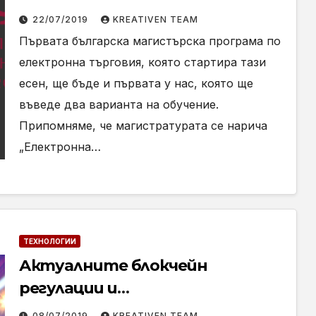
програма по електронна
22/07/2019
KREATIVEN TEAM
търговия в България
Първата българска магистърска програма по
електронна търговия, която стартира тази
есен, ще бъде и първата у нас, която ще
въведе два варианта на обучение.
Припомняме, че магистратурата се нарича
„Електронна…
ТЕХНОЛОГИИ
Актуалните блокчейн
регулации и
децентрализираните бизнес
08/07/2019
KREATIVEN TEAM