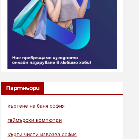
Партньори
къртене на баня софия
геймърски компютри
кърти чисти извозва софия