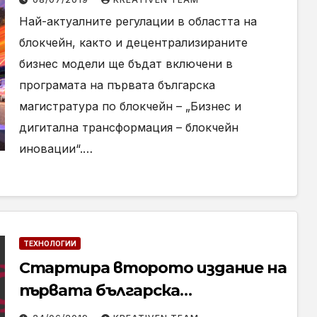
модели влизат в програмата
Най-актуалните регулации в областта на
на първата българска
блокчейн, както и децентрализираните
магистратура по блокчейн
бизнес модели ще бъдат включени в
програмата на първата българска
магистратура по блокчейн – „Бизнес и
дигитална трансформация – блокчейн
иновации“.…
ТЕХНОЛОГИИ
Стартира второто издание на
първата българска
магистратура по блокчейн