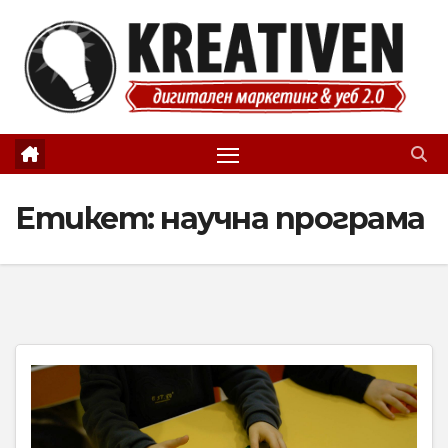
Skip
to
content
Етикет:
научна програма