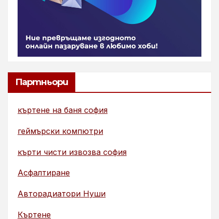
Партньори
къртене на баня софия
геймърски компютри
кърти чисти извозва софия
Асфалтиране
Авторадиатори Нуши
Къртене