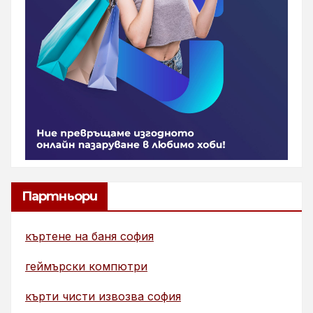
Партньори
къртене на баня софия
геймърски компютри
кърти чисти извозва софия