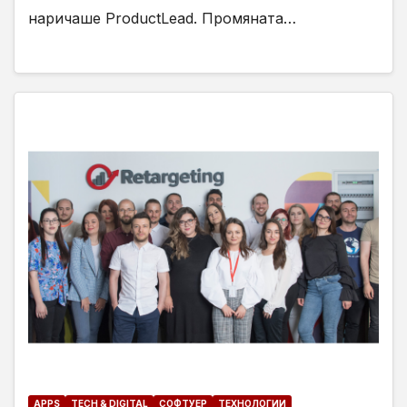
наричаше ProductLead. Промяната…
APPS
TECH & DIGITAL
СОФТУЕР
ТЕХНОЛОГИИ