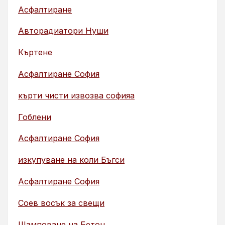
Асфалтиране
Авторадиатори Нуши
Къртене
Асфалтиране София
кърти чисти извозва софияа
Гоблени
Асфалтиране София
изкупуване на коли Бъгси
Асфалтиране София
Соев восък за свещи
Щамповане на Бетон