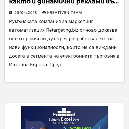
както и динамични реклами във
Facebook и Instagram
25/04/2018
KREATIVEN TEAM
Румънската компания за маркетинг
автоматизация Retargeting.biz отново доказва
новаторския си дух чрез разработването на
нови функционалности, които не са виждани
досега в сегмента на електронната търговия в
Източна Европа. Сред…