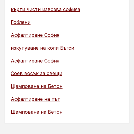
кърти чисти извозва софияа
Гоблени
Асфалтиране София
изкупуване на коли Бъгси
Асфалтиране София
Соев восък за свещи
Щамповане на Бетон
Асфалтиране на път
Щамповане на Бетон