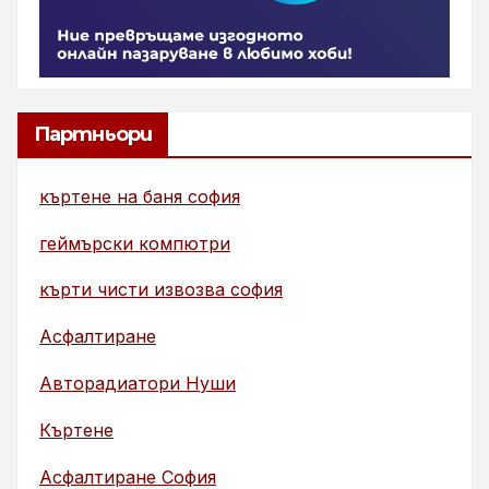
Партньори
къртене на баня софия
геймърски компютри
кърти чисти извозва софия
Асфалтиране
Авторадиатори Нуши
Къртене
Асфалтиране София