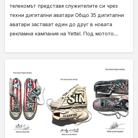
телекомът представя служителите си чрез
техни дигитални аватари Общо 35 дигитални
аватари застават един до друг в новата
рекламна кампания на Yettel. Под мотото…