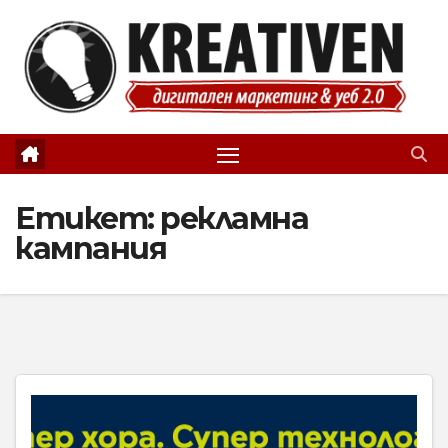
Skip
to
content
Етикет:
рекламна
кампания