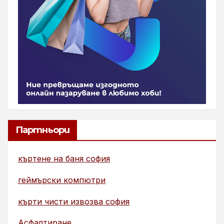
Партньори
къртене на баня софия
геймърски компютри
кърти чисти извозва софия
Асфалтиране