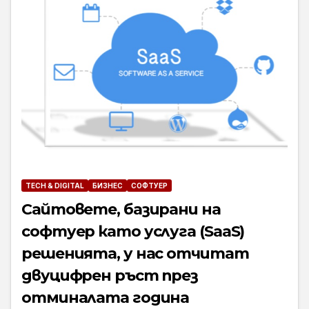
TECH & DIGITAL
БИЗНЕС
СОФТУЕР
Сайтовете, базирани на
софтуер като услуга (SaaS)
решенията, у нас отчитат
двуцифрен ръст през
отминалата година