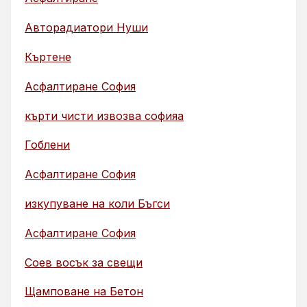
Авторадиатори Нуши
Къртене
Асфалтиране София
кърти чисти извозва софияа
Гоблени
Асфалтиране София
изкупуване на коли Бъгси
Асфалтиране София
Соев восък за свещи
Щамповане на Бетон