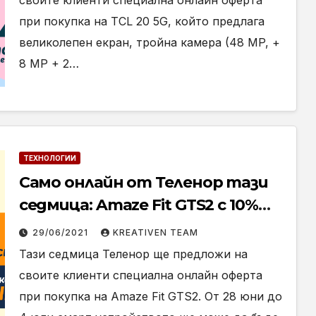
своите клиенти специална онлайн оферта
при покупка на TCL 20 5G, който предлага
великолепен екран, тройна камера (48 MP, +
8 MP + 2…
ТЕХНОЛОГИИ
Само онлайн от Теленор тази
седмица: Amaze Fit GTS2 с 10%
отстъпка от цената в брой
29/06/2021
KREATIVEN TEAM
Тази седмица Теленор ще предложи на
своите клиенти специална онлайн оферта
при покупка на Amaze Fit GTS2. От 28 юни до