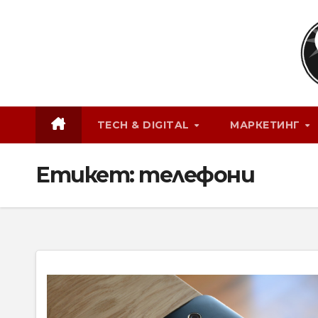
Skip
to
content
TECH & DIGITAL
МАРКЕТИНГ
Етикет:
телефони