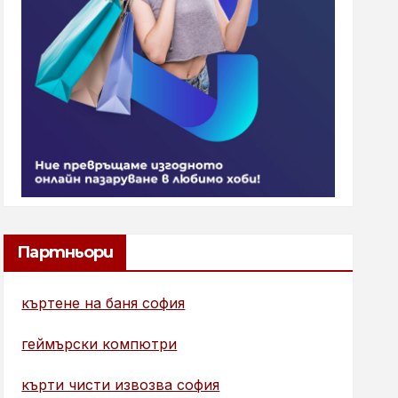
Партньори
къртене на баня софия
геймърски компютри
кърти чисти извозва софия