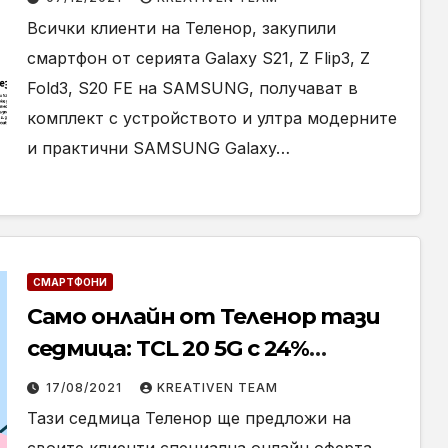
Всички клиенти на Теленор, закупили
смартфон от серията Galaxy S21, Z Flip3, Z
Fold3, S20 FE на SAMSUNG, получават в
комплект с устройството и ултра модерните
и практични SAMSUNG Galaxy…
СМАРТФОНИ
Само онлайн от Теленор тази
седмица: TCL 20 5G с 24%
отстъпка от цената в брой
17/08/2021
KREATIVEN TEAM
Тази седмица Теленор ще предложи на