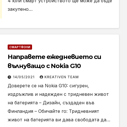
4 юли смарт устройството ще може да бъде
закупено…
СМАРТФОНИ
Направете ежедневието си
вълнуващо с Nokia G10
14/05/2021
KREATIVEN TEAM
Доверете се на Nokia G10: сигурен,
издръжлив и надежден с тридневен живот
на батерията – Дизайн, създаден във
Финландия – Обичайте го: Тридневният
живот на батерията ви дава свободата да…