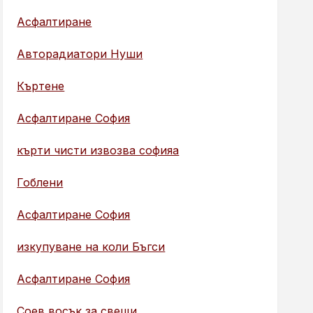
Асфалтиране
Авторадиатори Нуши
Къртене
Асфалтиране София
кърти чисти извозва софияа
Гоблени
Асфалтиране София
изкупуване на коли Бъгси
Асфалтиране София
Соев восък за свещи