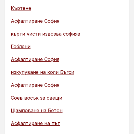
Къртене
Асфалтиране София
кърти чисти извозва софияа
Гоблени
Асфалтиране София
изкупуване на коли Бъгси
Асфалтиране София
Соев восък за свещи
Щамповане на Бетон
Асфалтиране на път