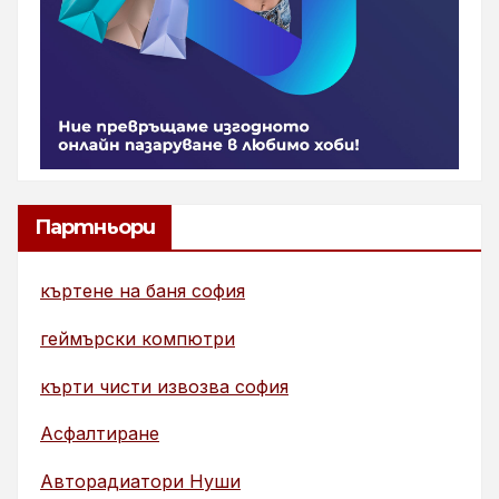
Партньори
къртене на баня софия
геймърски компютри
кърти чисти извозва софия
Асфалтиране
Авторадиатори Нуши