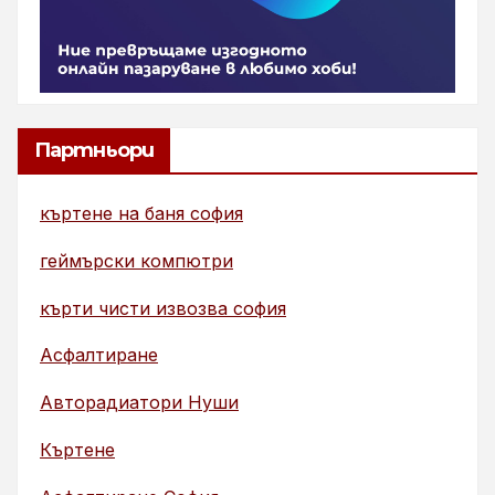
Партньори
къртене на баня софия
геймърски компютри
кърти чисти извозва софия
Асфалтиране
Авторадиатори Нуши
Къртене