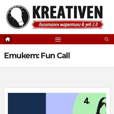
Skip
to
content
Етикет:
Fun Call