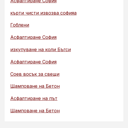
Асфалтиране София
кърти чисти извозва софияа
Гоблени
Асфалтиране София
изкупуване на коли Бъгси
Асфалтиране София
Соев восък за свещи
Щамповане на Бетон
Асфалтиране на път
Щамповане на Бетон