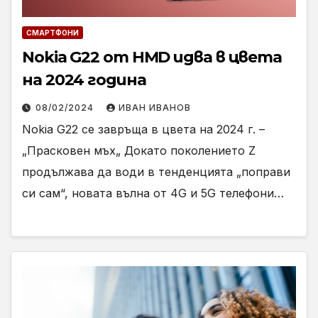
СМАРТФОНИ
Nokia G22 от HMD идва в цвета
на 2024 година
08/02/2024
ИВАН ИВАНОВ
Nokia G22 се завръща в цвета на 2024 г. –
„Прасковен мъх„ Докато поколението Z
продължава да води в тенденцията „поправи
си сам“, новата вълна от 4G и 5G телефони…