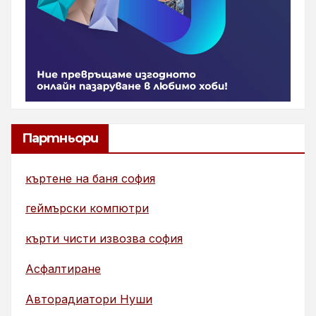
Партньори
къртене на баня софия
геймърски компютри
кърти чисти извозва софия
Асфалтиране
Авторадиатори Нуши