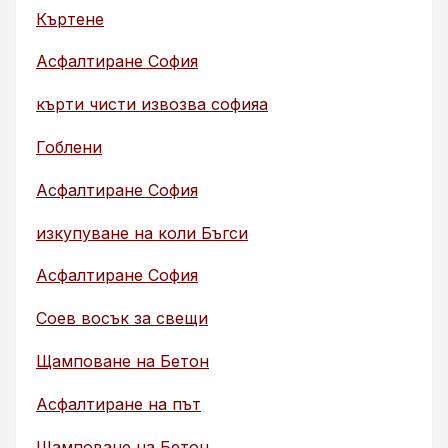
Къртене
Асфалтиране София
кърти чисти извозва софияа
Гоблени
Асфалтиране София
изкупуване на коли Бъгси
Асфалтиране София
Соев восък за свещи
Щамповане на Бетон
Асфалтиране на път
Щамповане на Бетон