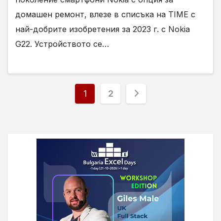
домашен ремонт, влезе в списъка на TIME с
най-добрите изобретения за 2023 г. с Nokia
G22. Устройството се…
Разделяне
1
2
на
публикациите
на
страници