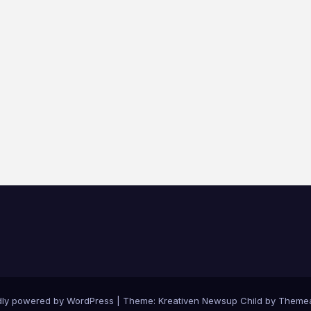
dly powered by WordPress
|
Theme: Kreativen Newsup Child by
Themea