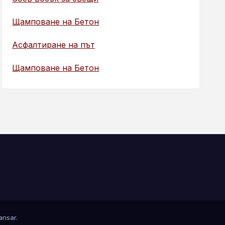
Щамповане на Бетон
Асфалтиране на път
Щамповане на Бетон
nsar
.