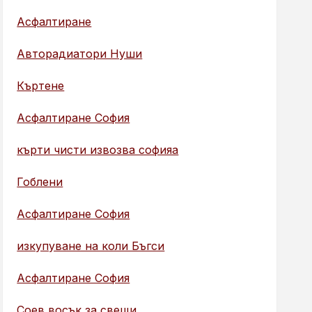
Асфалтиране
Авторадиатори Нуши
Къртене
Асфалтиране София
кърти чисти извозва софияа
Гоблени
Асфалтиране София
изкупуване на коли Бъгси
Асфалтиране София
Соев восък за свещи