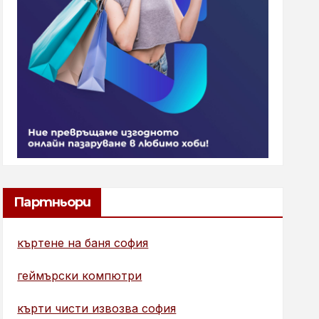
Партньори
къртене на баня софия
геймърски компютри
кърти чисти извозва софия