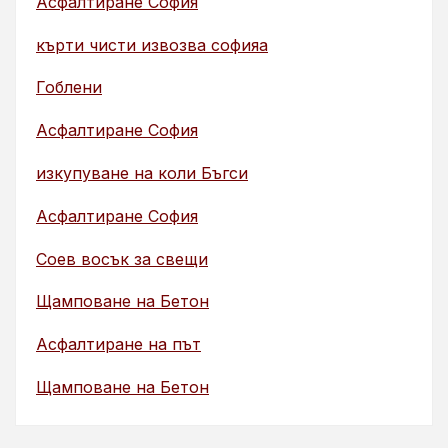
Асфалтиране София
кърти чисти извозва софияа
Гоблени
Асфалтиране София
изкупуване на коли Бъгси
Асфалтиране София
Соев восък за свещи
Щамповане на Бетон
Асфалтиране на път
Щамповане на Бетон