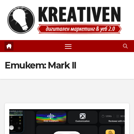
Skip
to
content
Етикет:
Mark II