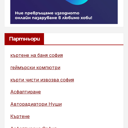
Партньори
къртене на баня софия
геймърски компютри
кърти чисти извозва софия
Асфалтиране
Авторадиатори Нуши
Къртене