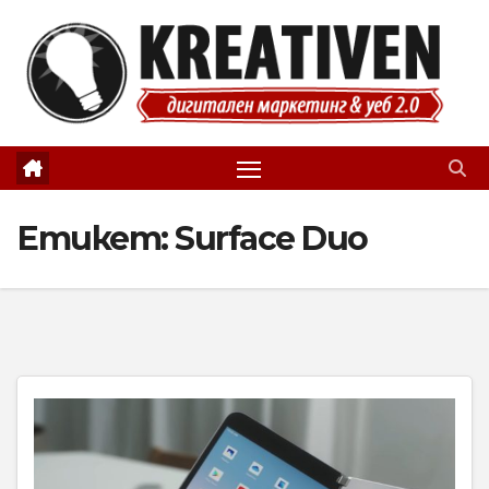
Skip
to
content
Етикет:
Surface Duo