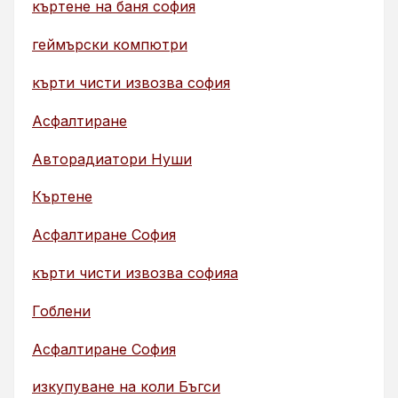
къртене на баня софия
геймърски компютри
кърти чисти извозва софия
Асфалтиране
Авторадиатори Нуши
Къртене
Асфалтиране София
кърти чисти извозва софияа
Гоблени
Асфалтиране София
изкупуване на коли Бъгси