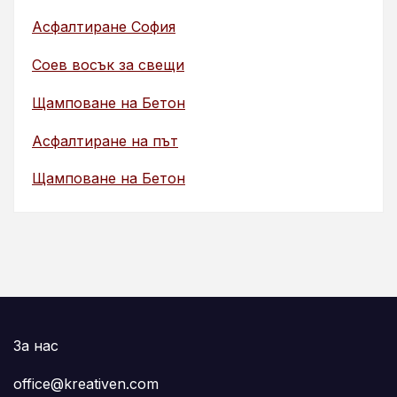
Асфалтиране София
Соев восък за свещи
Щамповане на Бетон
Асфалтиране на път
Щамповане на Бетон
За нас
office@kreativen.com