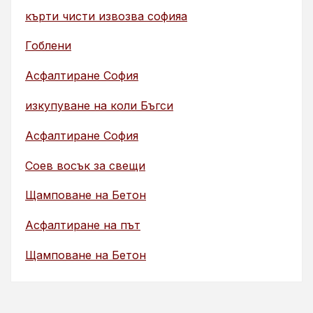
кърти чисти извозва софияа
Гоблени
Асфалтиране София
изкупуване на коли Бъгси
Асфалтиране София
Соев восък за свещи
Щамповане на Бетон
Асфалтиране на път
Щамповане на Бетон