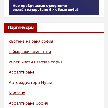
Партньори
къртене на баня софия
геймърски компютри
кърти чисти извозва софия
Асфалтиране
Авторадиатори Нуши
Къртене
Асфалтиране София