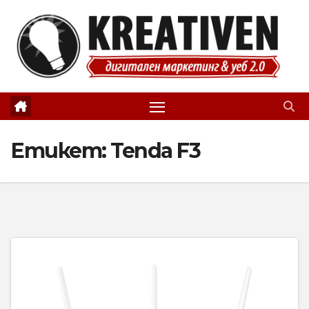
Skip
to
content
Етикет:
Tenda F3