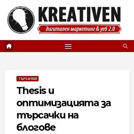
Skip
to
content
ТЪРСАЧКИ
Thesis и
оптимизацията за
търсачки на
блогове