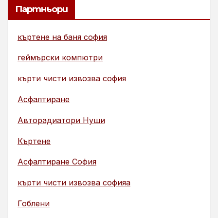
Партньори
къртене на баня софия
геймърски компютри
кърти чисти извозва софия
Асфалтиране
Авторадиатори Нуши
Къртене
Асфалтиране София
кърти чисти извозва софияа
Гоблени