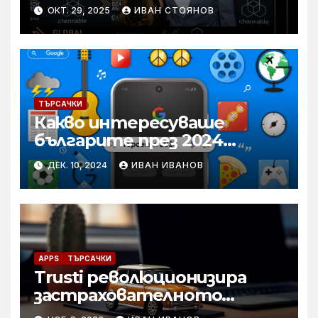
дигитален маркетинг
ОКТ. 29, 2025
ИВАН СТОЯНОВ
ТЪРСАЧКИ
Какво интересуваше
българите през 2024
година
ДЕК. 10, 2024
ИВАН ИВАНОВ
APPS
ТЪРСАЧКИ
Trusti революционизира
застрахователното
брокерство в България