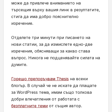
може да привлече вниманието на
търсещия върху вашия линк в резултатите,
стига да има добро пояснително
изречение.
Отделете три минути при писането на
нови статии, за да измислете едно-две
изречения, обясняващи за какво става
въпрос. Никога не подценявайте силата на
думите.
Горещо препоръчвам Thesis
на всеки
блогър. В случай че не искате да плащате
за WordPress тема, имам също толкова
добри впечатления от работата с
безплатните теми
от същия автор.