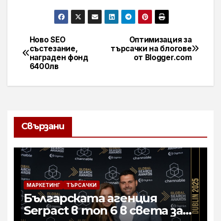
Ново SEO
Оптимизация за
Навигация
състезание,
търсачки на блогове
награден фонд
от Blogger.com
6400лв
Свързани
МАРКЕТИНГ
ТЪРСАЧКИ
Българската агенция
Serpact в топ 6 в света за