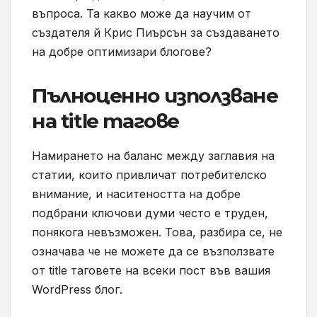
въпроса. Та какво може да научим от
създателя й Крис Пиърсън за създаването
на добре оптимизари блогове?
Пълноценно използване
на title тагове
Намирането на баланс между заглавия на
статии, които привличат потребителско
внимание, и наситеността на добре
подбрани ключови думи често е труден,
понякога невъзможен. Това, разбира се, не
означава че не можете да се възползвате
от title таговете на всеки пост във вашия
WordPress блог.