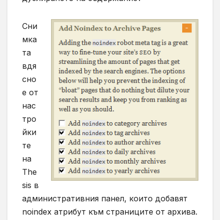
Сни
мка
та
вдя
сно
е от
нас
тро
йки
те
на
The
sis в
административния панел, които добавят
noindex атрибут към страниците от архива.