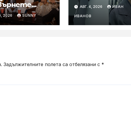
шумопотискан
върнете
АВГ. 4, 2026
ИВАН
WH-1000XM6 в 
ните
6, 2026
SUNNY
цвят „Olive Gra
ИВАНОВ
ирания в купон
араоке система
.
Задължителните полета са отбелязани с
*