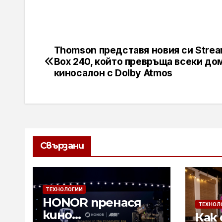
Thomson представя новия си Strea
Навигация
Box 240, който превръща всеки дом
киносалон с Dolby Atmos
Свързани
ТЕХНОЛОГИИ
HONOR пренася
ТЕХНОЛ
кино
Как 