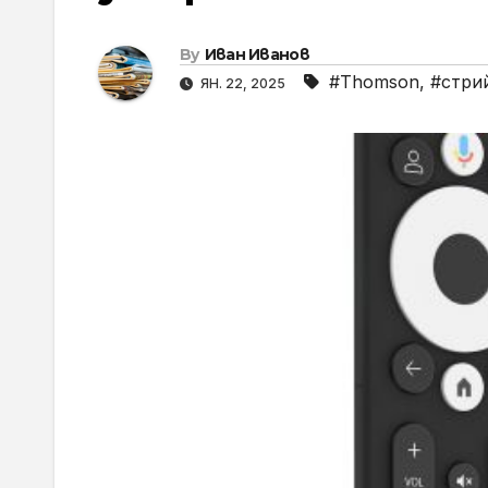
By
Иван Иванов
#Thomson
,
#стри
ЯН. 22, 2025