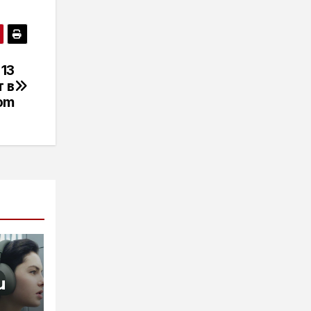
 13
т в
om
и