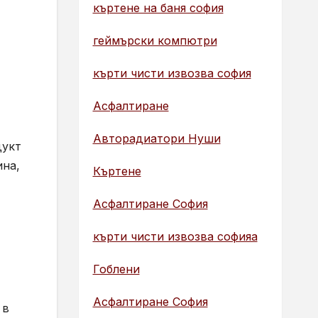
къртене на баня софия
геймърски компютри
кърти чисти извозва софия
Асфалтиране
Авторадиатори Нуши
дукт
ина,
Къртене
Асфалтиране София
кърти чисти извозва софияа
Гоблени
Асфалтиране София
 в