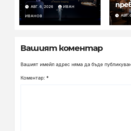
технологиите на
пре
АВГ. 6, 2026
ИВАН
ARRI в мобилното
лет
АВГ. 
творчество на
ИВАНОВ
съб
събитието
с к
Imaging
Technology Launch
Вашият коментар
Вашият имейл адрес няма да бъде публикуван
Коментар:
*