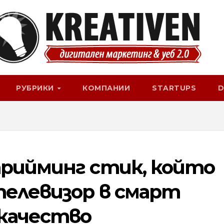
РУБРИКИ
КОМПАНИИ
STARTUPS
D
трийминг стик, който
телевизор в смарт
 качество