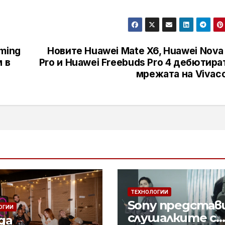
ming
Новите Huawei Mate X6, Huawei Nova
 в
Pro и Huawei Freebuds Pro 4 дебютира
мрежата на Vivac
ТЕХНОЛОГИИ
Sony представ
ОГИИ
слушалките с
да