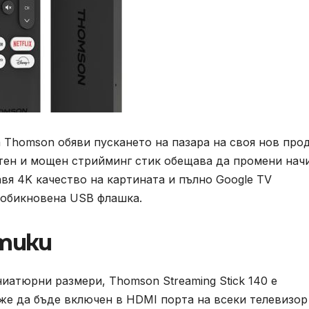
 Thomson обяви пускането на пазара на своя нов про
актен и мощен стрийминг стик обещава да промени нач
авя 4K качество на картината и пълно Google TV
т обикновена USB флашка.
тики
ниатюрни размери, Thomson Streaming Stick 140 е
же да бъде включен в HDMI порта на всеки телевизор