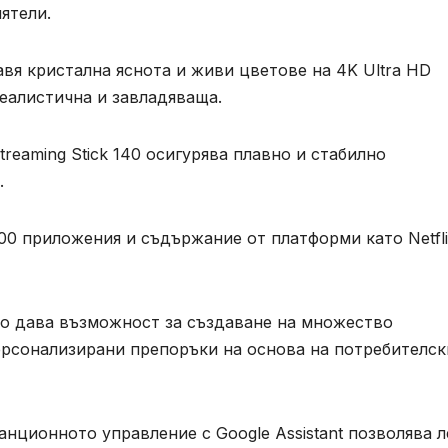
ятели.
авя кристална яснота и живи цветове на 4K Ultra HD
еалистична и завладяваща.
treaming Stick 140 осигурява плавно и стабилно
.
000 приложения и съдържание от платформи като Netfli
то дава възможност за създаване на множество
ерсонализирани препоръки на основа на потребителск
танционното управление с Google Assistant позволява 