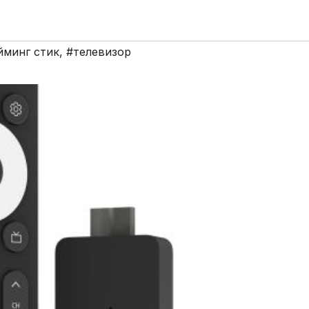
йминг стик
,
#телевизор