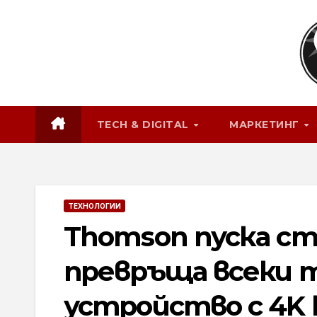
Skip
to
content
TECH & DIGITAL
МАРКЕТИНГ
ТЕХНОЛОГИИ
Thomson пуска с
превръща всеки 
устройство с 4K