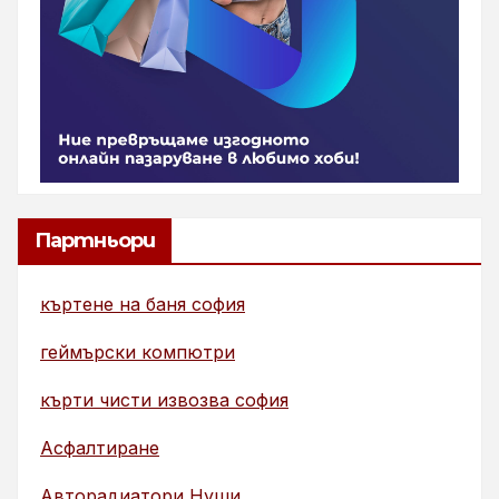
Партньори
къртене на баня софия
геймърски компютри
кърти чисти извозва софия
Асфалтиране
Авторадиатори Нуши