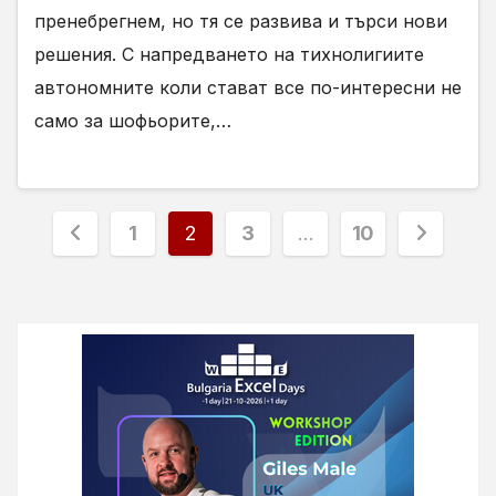
пренебрегнем, но тя се развива и търси нови
решения. С напредването на тихнолигиите
автономните коли стават все по-интересни не
само за шофьорите,…
Разделяне
1
2
3
…
10
на
публикациите
на
страници