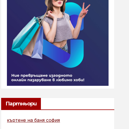
Партньори
къртене на баня софия