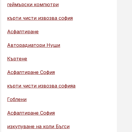
геймърски компютри
кърти чисти извозва софия
Асфалтиране
Авторадиатори Нуши
Къртене
Асфалтиране София
кърти чисти извозва софияа
Гоблени
Асфалтиране София
изкупуване на коли Бъгси