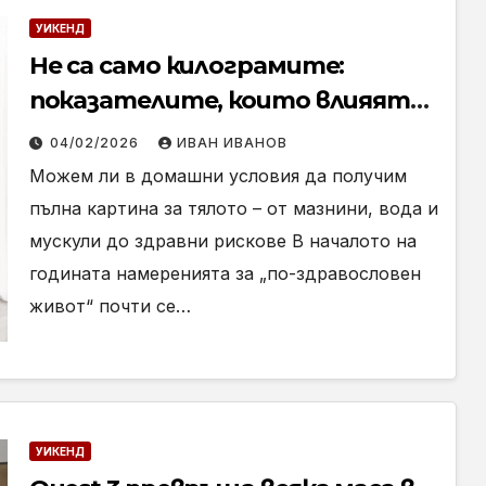
УИКЕНД
Не са само килограмите:
показателите, които влияят
на формата и здравето
04/02/2026
ИВАН ИВАНОВ
Можем ли в домашни условия да получим
пълна картина за тялото – от мазнини, вода и
мускули до здравни рискове В началото на
годината намеренията за „по-здравословен
живот“ почти се…
УИКЕНД