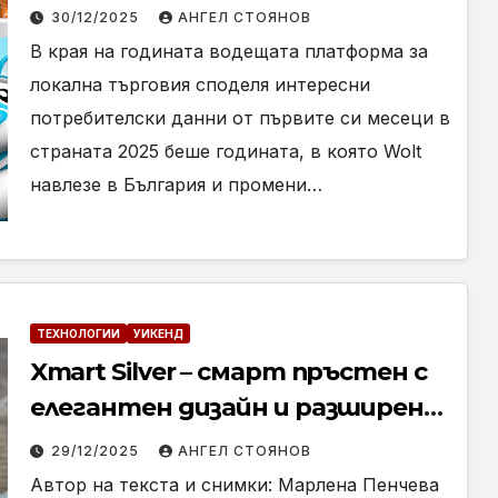
много българите през 2025
30/12/2025
АНГЕЛ СТОЯНОВ
В края на годината водещата платформа за
локална търговия споделя интересни
потребителски данни от първите си месеци в
страната 2025 беше годината, в която Wolt
навлезе в България и промени…
ТЕХНОЛОГИИ
УИКЕНД
Xmart Silver – смарт пръстен с
елегантен дизайн и разширен
здравен мониторинг (ревю)
29/12/2025
АНГЕЛ СТОЯНОВ
Автор на текста и снимки: Марлена Пенчева