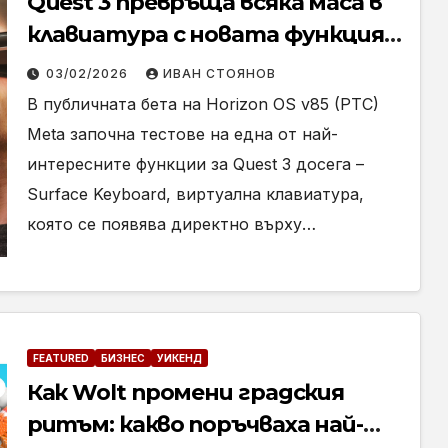
Quest 3 превръща всяка маса в
клавиатура с новата функция
Surface Keyboard
03/02/2026
ИВАН СТОЯНОВ
В публичната бета на Horizon OS v85 (PTC)
Meta започна тестове на една от най-
интересните функции за Quest 3 досега –
Surface Keyboard, виртуална клавиатура,
която се появява директно върху…
FEATURED
БИЗНЕС
УИКЕНД
Как Wolt промени градския
ритъм: какво поръчваха най-