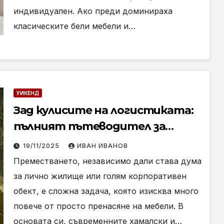
индивидуален. Ако преди доминираха
класическите бели мебели и…
УИКЕНД
Зад кулисите на логистиката:
пълният пътеводител за
професионално управление на
19/11/2025
ИВАН ИВАНОВ
преместването
Преместването, независимо дали става дума
за лично жилище или голям корпоративен
обект, е сложна задача, която изисква много
повече от просто пренасяне на мебели. В
основата си, съвременните хамалски и…