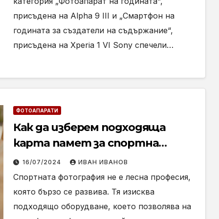
категория „Фотоапарат на годината“,
присъдена на Alpha 9 III и „Смартфон на
годината за създатели на съдържание“,
присъдена на Xperia 1 VI Sony спечели…
ФОТОАПАРАТИ
Как да изберем подходяща
карта памет за спортна
фотография?
16/07/2024
ИВАН ИВАНОВ
Спортната фотография не е лесна професия,
която бързо се развива. Тя изисква
подходящо оборудване, което позволява на