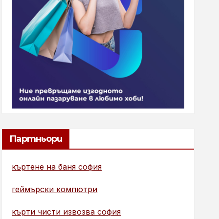
Партньори
къртене на баня софия
геймърски компютри
кърти чисти извозва софия