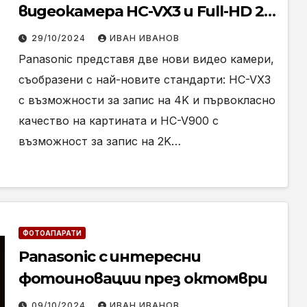
видеокамера HC-VX3 и Full-HD 2K
видеокамера HC-V900
29/10/2024
ИВАН ИВАНОВ
Panasonic представя две нови видео камери,
съобразени с най-новите стандарти: HC-VX3
с възможности за запис на 4K и първокласно
качество на картината и HC-V900 с
възможност за запис на 2K…
ФОТОАПАРАТИ
Panasonic с интересни
фотоиновации през октомври
09/10/2024
ИВАН ИВАНОВ