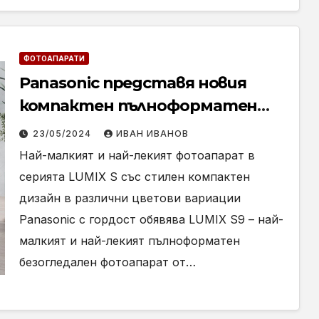
ФОТОАПАРАТИ
Panasonic представя новия
компактен пълноформатен
безогледален фотоапарат
23/05/2024
ИВАН ИВАНОВ
LUMIX S9
Най-малкият и най-лекият фотоапарат в
серията LUMIX S със стилен компактен
дизайн в различни цветови вариации
Panasonic с гордост обявява LUMIX S9 – най-
малкият и най-лекият пълноформатен
безогледален фотоапарат от…