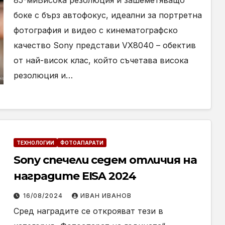
85-миВисока резолюция и зашеметяващо
боке с бърз автофокус, идеални за портретна
фотография и видео с кинематографско
качество Sony представи VX8040 – обектив
от най-висок клас, който съчетава висока
резолюция и…
ТЕХНОЛОГИИ
ФОТОАПАРАТИ
Sony спечели седем отличия на
наградите EISA 2024
16/08/2024
ИВАН ИВАНОВ
Сред наградите се открояват тези в