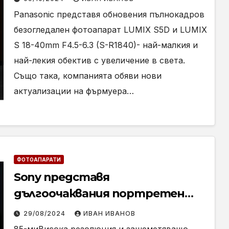
Panasonic представя обновения пълнокадров
безогледален фотоапарат LUMIX S5D и LUMIX
S 18-40mm F4.5-6.3 (S-R1840)- най-малкия и
най-лекия обектив с увеличение в света.
Също така, компанията обяви нови
актуализации на фърмуера…
ФОТОАПАРАТИ
Sony представя
дългоочаквания портретен
обектив VX8040
29/08/2024
ИВАН ИВАНОВ