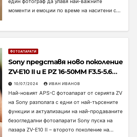
един фотограф да улавя най-важните
моменти и емоции по време на наситени с…
ФОТОАПАРАТИ
Sony представя ново поколение
ZV-E10 II и E PZ 16-50MM F3.5-5.6
OSS II за създателите на
10/07/2024
ИВАН ИВАНОВ
съдържание
Най-новият APS-C фотоапарат от серията ZV
на Sony разполага с едни от най-търсените
функции и актуализации на най-продаваните
безогледални фотоапарати Sony пуска на
пазара ZV-E10 II – второто поколение на…