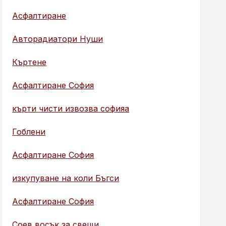
Асфалтиране
Авторадиатори Нуши
Къртене
Асфалтиране София
кърти чисти извозва софияа
Гоблени
Асфалтиране София
изкупуване на коли Бъгси
Асфалтиране София
Соев восък за свещи