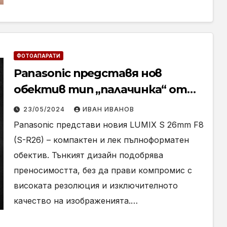
ФОТОАПАРАТИ
Panasonic представя нов
обектив тип „палачинка“ от
серията LUMIX S с фиксирано
23/05/2024
ИВАН ИВАНОВ
фокусно разстояние: LUMIX S
Panasonic представи новия LUMIX S 26mm F8
26mm F8 (S-R26)
(S-R26) – компактен и лек пълноформатен
обектив. Тънкият дизайн подобрява
преносимостта, без да прави компромис с
високата резолюция и изключителното
качество на изображенията.…