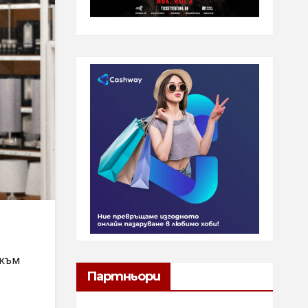
 към
Партньори