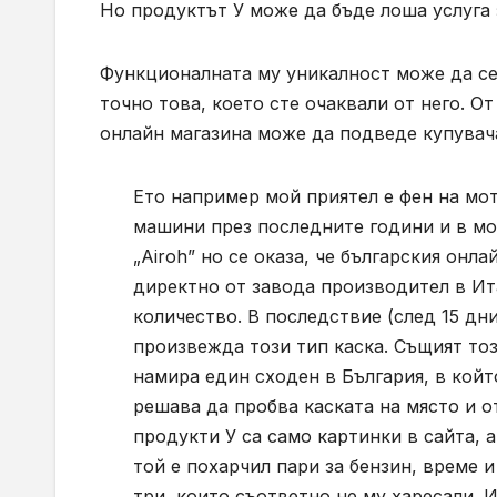
Но продуктът У може да бъде лоша услуга 
Функционалната му уникалност може да се 
точно това, което сте очаквали от него. О
онлайн магазина може да подведе купувач
Ето например мой приятел е фен на мот
машини през последните години и в мо
„Airoh” но се оказа, че българския онл
директно от завода производител в Ит
количество. В последствие (след 15 дни
произвежда този тип каска. Същият то
намира един сходен в България, в койт
решава да пробва каската на място и о
продукти У са само картинки в сайта, 
той е похарчил пари за бензин, време и
три, които съответно не му харесали. 