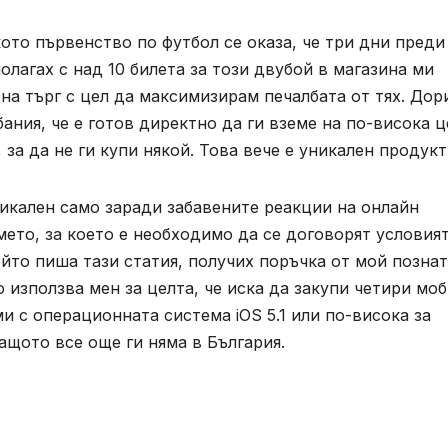
ото първенство по футбол се оказа, че три дни преди
олагах с над 10 билета за този двубой в магазина ми
на търг с цел да максимизирам печалбата от тях. Дор
ания, че е готов директно да ги вземе на по-висока ц
 за да не ги купи някой. Това вече е уникален продукт
никален само заради забавените реакции на онлайн
ето, за което е необходимо да се договорят условият
йто пиша тази статия, получих поръчка от мой познат
о използва мен за целта, че иска да закупи четири мо
и с операционната система iOS 5.1 или по-висока за
ащото все още ги няма в България.