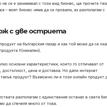
о не се е занимавал с този вид бизнес, ще прочете таз
жа – моят бизнес няма да се провали, аз разполагам с
ож с две остриета
продукт на българския пазар и как той може да се ок
продукта У(никален).
олко основни характеристики, които го отличават от
, достъпност, цена и доставка. Но дали интернет
 такъв продукт? Възможно ли е този онлайн продукт 
лствата разполагам с единствения останал в света би
мо да спечеля много от това.