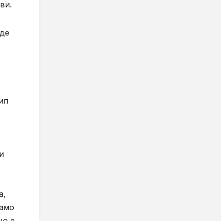
ви.
ъде
0
ип
и
а,
само
що е