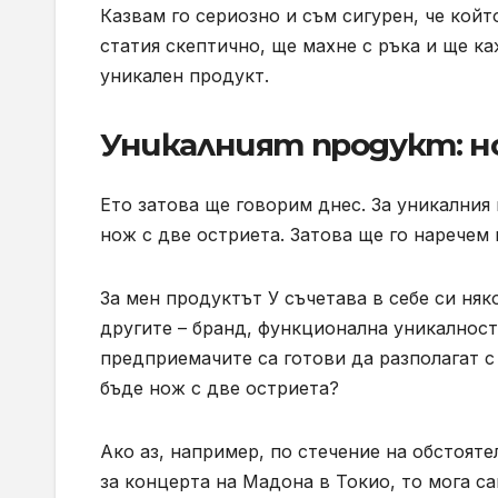
Казвам го сериозно и съм сигурен, че койт
статия скептично, ще махне с ръка и ще ка
уникален продукт.
Уникалният продукт: н
Ето затова ще говорим днес. За уникалния 
нож с две остриета. Затова ще го наречем 
За мен продуктът У съчетава в себе си няк
другите – бранд, функционална уникалност
предприемачите са готови да разполагат с
бъде нож с две остриета?
Ако аз, например, по стечение на обстояте
за концерта на Мадона в Токио, то мога са