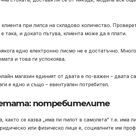
 клиента при липса на складово количество. Провере
е така, и докато пътува, клиента може да я плати.
някога едно електронно писмо не е достатъчно. Мног
рмата и това ги успокоява.
нлайн магазин единият от двата е по-важен – двата са
ги е едно и също – евентуален потребител.
нетата: потребителите
 както се казва „има ли пилот в самолета” т.е. има л
юридическо или физическо лице е, социалните им про