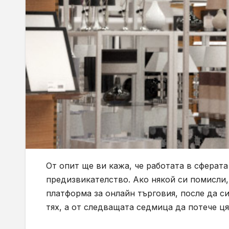
От опит ще ви кажа, че работата в сферат
предизвикателство. Ако някой си помисли, 
платформа за онлайн търговия, после да с
тях, а от следващата седмица да потече цял