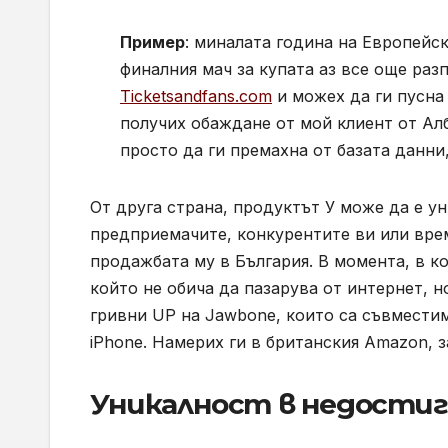
Пример
: миналата година на Европейск
финалния мач за купата аз все още разп
Ticketsandfans.com
и можех да ги пусна 
получих обаждане от мой клиент от Алб
просто да ги премахна от базата данни,
От друга страна, продуктът У може да е у
предприемачите, конкурентите ви или врем
продажбата му в България. В момента, в ко
който не обича да пазарува от интернет, н
гривни UP на Jawbone, които са съвместим
iPhone. Намерих ги в британския Amazon, з
Уникалност в недостиг