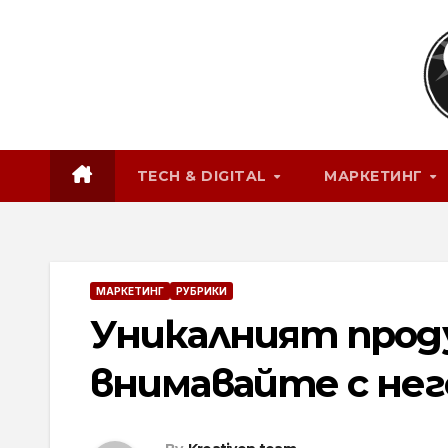
Skip
to
content
TECH & DIGITAL
МАРКЕТИНГ
МАРКЕТИНГ
РУБРИКИ
Уникалният прод
внимавайте с нег