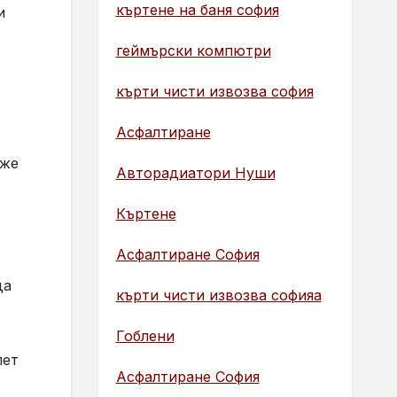
къртене на баня софия
и
геймърски компютри
кърти чисти извозва софия
Асфалтиране
аже
Авторадиатори Нуши
Къртене
Асфалтиране София
да
кърти чисти извозва софияа
Гоблени
лет
Асфалтиране София