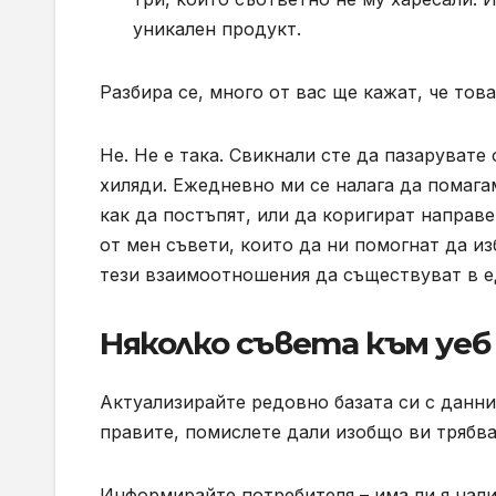
уникален продукт.
Разбира се, много от вас ще кажат, че тов
Не. Не е така. Свикнали сте да пазарувате
хиляди. Ежедневно ми се налага да помага
как да постъпят, или да коригират направе
от мен съвети, които да ни помогнат да из
тези взаимоотношения да съществуват в е
Няколко съвета към уе
Актуализирайте редовно базата си с данни 
правите, помислете дали изобщо ви трябва
Информирайте потребителя – има ли я нали