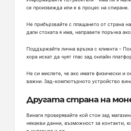
се произвежда или е в процес на спиране.
Не прибързвайте с плащането от страна на
дали стоката я има, направете поръчка ако 
Поддържайте лична връзка с клиента – По
хора искат да чуят глас зад онлайн платфо
Не си мислете, че ако имате физически и о
важни. Зад-компютърното устройство вина
Другата страна на мо
Винаги проверявайте кой стои зад магазина,
някакви данни, възможност за контакти, 
в интернет и др.