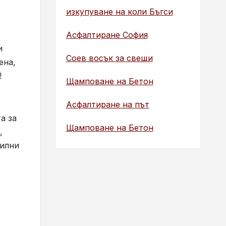
изкупуване на коли Бъгси
Асфалтиране София
и
Соев восък за свещи
ена,
!
Щамповане на Бетон
Асфалтиране на път
а за
Щамповане на Бетон
,
билни