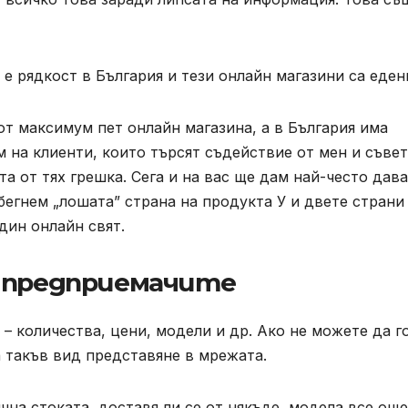
а е рядкост в България и тези онлайн магазини са еден
 от максимум пет онлайн магазина, а в България има
м на клиенти, които търсят съдействие от мен и съве
та от тях грешка. Сега и на вас ще дам най-често дав
бегнем „лошата” страна на продукта У и двете страни
дин онлайн свят.
б предприемачите
– количества, цени, модели и др. Ако не можете да г
 такъв вид представяне в мрежата.
чна стоката, доставя ли се от някъде, модела все още