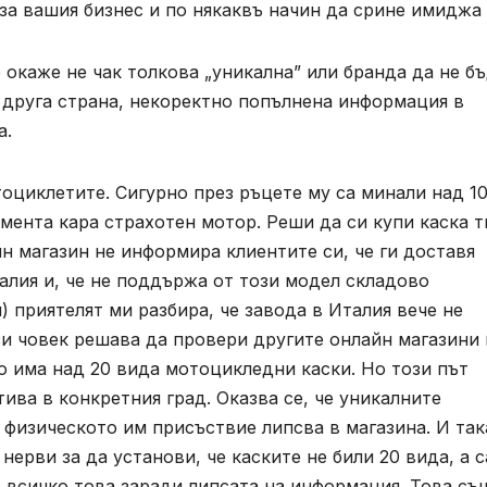
за вашия бизнес и по някаквъ начин да срине имиджа 
окаже не чак толкова „уникална” или бранда да не б
т друга страна, некоректно попълнена информация в
а.
оциклетите. Сигурно през ръцете му са минали над 1
мента кара страхотен мотор. Реши да си купи каска т
айн магазин не информира клиентите си, че ги доставя
алия и, че не поддържа от този модел складово
) приятелят ми разбира, че завода в Италия вече не
зи човек решава да провери другите онлайн магазини 
о има над 20 вида мотоцикледни каски. Но този път
тива в конкретния град. Оказва се, че уникалните
а физическото им присъствие липсва в магазина. И так
 нерви за да установи, че каските не били 20 вида, а 
И всичко това заради липсата на информация. Това съ