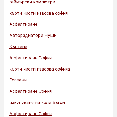
геймърски компютри
кърти чисти извозва софия
Асфалтиране
Авторадиатори Нуши
Къртене
Асфалтиране София
кърти чисти извозва софияа
Гоблени
Асфалтиране София
изкупуване на коли Бъгси
Асфалтиране София