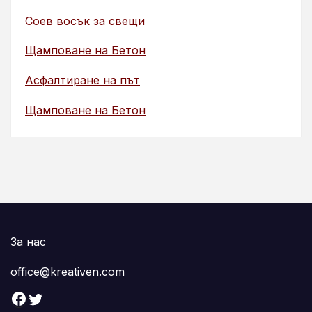
Соев восък за свещи
Щамповане на Бетон
Асфалтиране на път
Щамповане на Бетон
За нас
office@kreativen.com
Facebook
Twitter