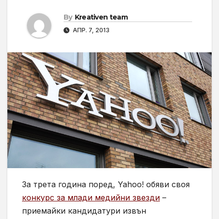
By
Kreativen team
АПР. 7, 2013
За трета година поред, Yahoo! обяви своя
конкурс за млади медийни звезди
–
приемайки кандидатури извън