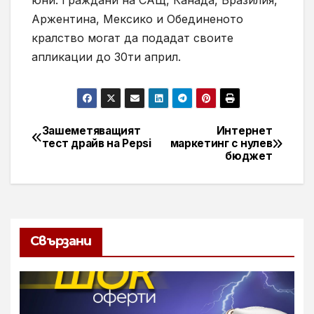
юни. Граждани на САЩ, Канада, Бразилия,
Аржентина, Мексико и Обединеното
кралство могат да подадат своите
апликации до 30ти април.
Зашеметяващият
Интернет
Навигация
тест драйв на Pepsi
маркетинг с нулев
бюджет
Свързани