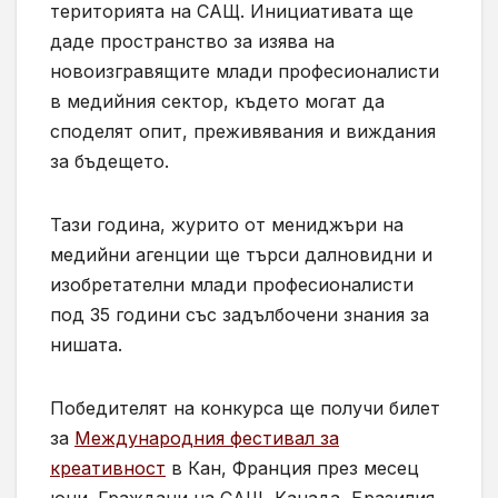
територията на САЩ. Инициативата ще
даде пространство за изява на
новоизгравящите млади професионалисти
в медийния сектор, където могат да
споделят опит, преживявания и виждания
за бъдещето.
Тази година, журито от мениджъри на
медийни агенции ще търси далновидни и
изобретателни млади професионалисти
под 35 години със задълбочени знания за
нишата.
Победителят на конкурса ще получи билет
за
Международния фестивал за
креативност
в Кан, Франция през месец