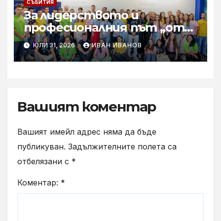
СЪБИТИЯ
За лидерството и
професионалния път „от
извора“: Стажантите на
ЮЛИ 31, 2026
ИВАН ИВАНОВ
Vivacom се срещнаха с
Главния изпълнителен
директор Асен Великов
Вашият коментар
Вашият имейл адрес няма да бъде
публикуван.
Задължителните полета са
отбелязани с
*
Коментар:
*