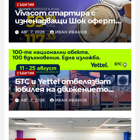
СЪБИТИЯ
Vivacom стартира с
изненадващи Шок оферти
през август онлайн
АВГ. 7, 2026
ИВАН ИВАНОВ
СЪБИТИЯ
БТС и Yettel отбелязват
юбилея на движението
„Опознай България – 100
АВГ. 7, 2026
ИВАН ИВАНОВ
национални туристически
обекта“ със специална
изложба в София