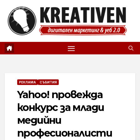
Skip
to
content
РЕКЛАМА
СЪБИТИЯ
Yahoo! провежда
конкурс за млади
медийни
професионалисти