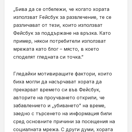
„Бива да се отбележи, че когато хората
използват Fейсбук за развлечение, те се
различават от тези, които използват
Фейсбук за поддържане на връзка. Като
пример, някои потребители използват
мрежата като блог – място, в което
споделят гледната си точка.”
Гледайки мотивиращите фактори, които
биха могли да насърчават хората да
прекарват времето си във Фейсбук,
авторите на проучването открили, че
забавлението и „убиването” на време,
заедно с търсенето на информация били
сред основните причини за посещения на
социалната мрежа. С други думи, хората