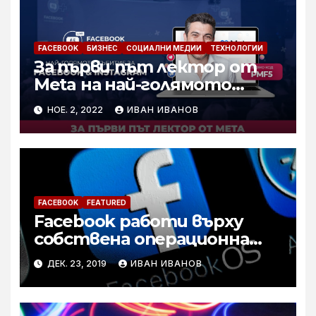
FACEBOOK
БИЗНЕС
СОЦИАЛНИ МЕДИИ
ТЕХНОЛОГИИ
За първи път лектор от
Meta на най-голямото
събитие за Facebook &
НОЕ. 2, 2022
ИВАН ИВАНОВ
Instagram в България
FACEBOOK
FEATURED
Facebook работи върху
собствена операционна
система
ДЕК. 23, 2019
ИВАН ИВАНОВ