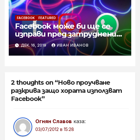
FACEBOOK
FEATURED
Facebook може би ще се
изправи пред затруднения
в инеграцията на своите
ДЕК. 16, 2019
ИВАН ИВАНОВ
приложения
2 thoughts on “Ново проучване
разкрива защо хората използват
Facebook”
Огнян Славов
каза:
03/07/2012 в 15:28