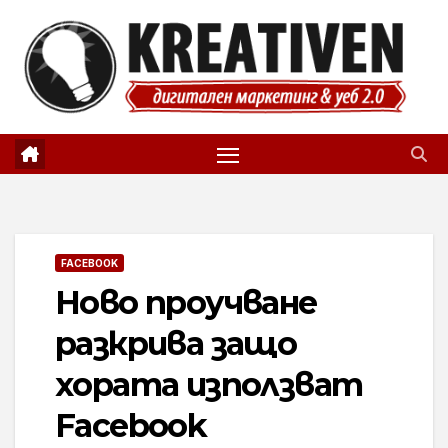
Skip
to
content
FACEBOOK
Ново проучване
разкрива защо
хората използват
Facebook