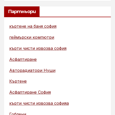
Партньори
къртене на баня софия
геймърски компютри
кърти чисти извозва софия
Асфалтиране
Авторадиатори Нуши
Къртене
Асфалтиране София
кърти чисти извозва софияа
Гоблени