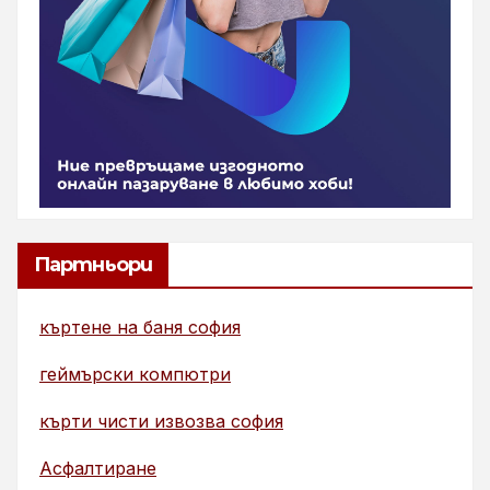
Партньори
къртене на баня софия
геймърски компютри
кърти чисти извозва софия
Асфалтиране