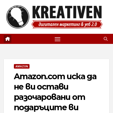
Skip
to
content
AMAZON
Amazon.com иска да
не ви остави
разочаровани от
подаръците ви