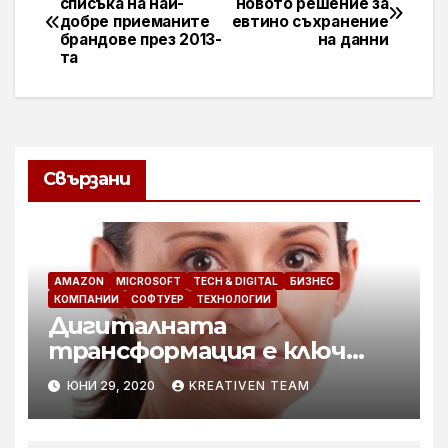
списъка на най-
новото решение за
добре приеманите
евтино съхранение
брандове през 2013-
на данни
та
Свързани
AMAZON
MICROSOFT
TECH & DIGITAL
БИЗНЕС
КОМПАНИИ
СОФТУЕР
ТЕХНОЛОГИИ
Дигиталната
трансформация е ключ
към успеха в условията на
ЮНИ 29, 2020
KREATIVEN TEAM
новото нормално