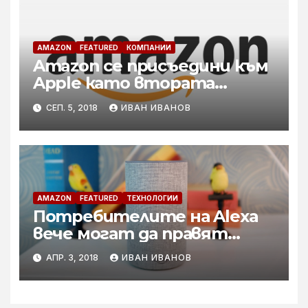
AMAZON
FEATURED
КОМПАНИИ
Amazon се присъедини към
Apple като втората
трилионна компания в САЩ
СЕП. 5, 2018
ИВАН ИВАНОВ
AMAZON
FEATURED
ТЕХНОЛОГИИ
Потребителите на Alexa
вече могат да правят
дарения за
АПР. 3, 2018
ИВАН ИВАНОВ
благотворителност