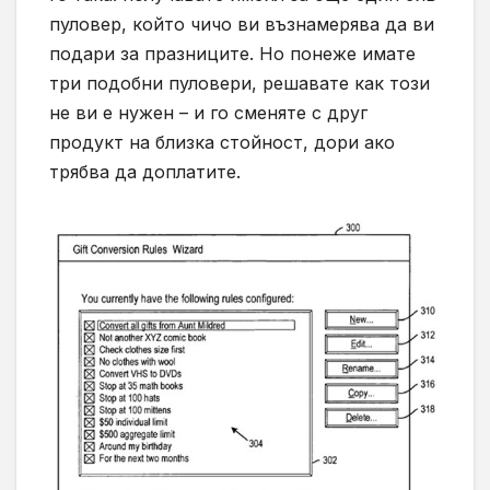
пуловер, който чичо ви възнамерява да ви
подари за празниците. Но понеже имате
три подобни пуловери, решавате как този
не ви е нужен – и го сменяте с друг
продукт на близка стойност, дори ако
трябва да доплатите.