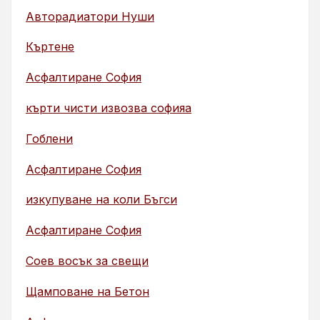
Авторадиатори Нуши
Къртене
Асфалтиране София
кърти чисти извозва софияа
Гоблени
Асфалтиране София
изкупуване на коли Бъгси
Асфалтиране София
Соев восък за свещи
Щамповане на Бетон