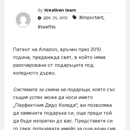
By
Kreativen team
#important
,
ДЕК. 25, 2012
#seethis
Патент на Amazon, връчен през 2010
година, предвижда свят, в който няма
разочаровани от подаръците под
коледното дърво.
Системата за смяна на подаръци
, която със
същия успех може да носи името
„Перфектния Дядо Коледа“, ви позволява
да замените подаръка си, още преди той
да бъде изпратен до вас. Представете си
го така: получавате имейл за още един сив