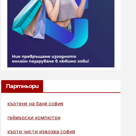
Партньори
къртене на баня софия
геймърски компютри
кърти чисти извозва софия