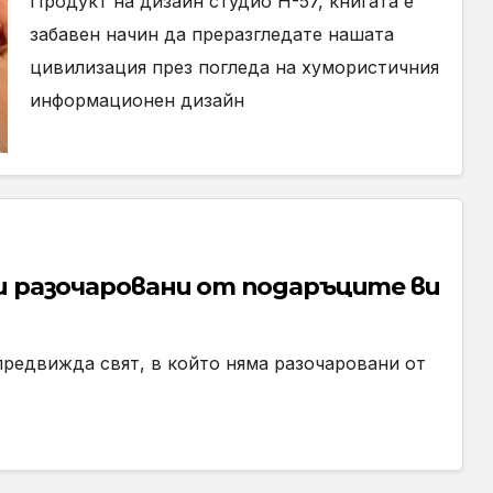
Продукт на дизайн студио H-57, книгата е
забавен начин да преразгледате нашата
цивилизация през погледа на хумористичния
информационен дизайн
ви разочаровани от подаръците ви
предвижда свят, в който няма разочаровани от