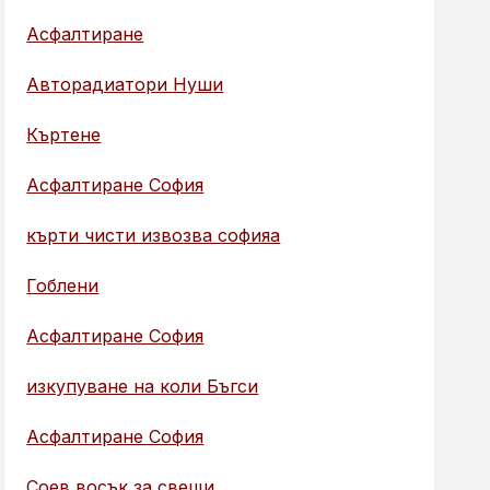
Асфалтиране
Авторадиатори Нуши
Къртене
Асфалтиране София
кърти чисти извозва софияа
Гоблени
Асфалтиране София
изкупуване на коли Бъгси
Асфалтиране София
Соев восък за свещи