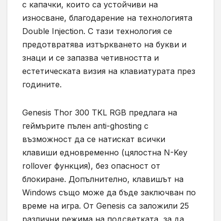
с капачки, които са устойчиви на
износване, благодарение на технологията
Double Injection. С тази технология се
предотвратява изтъркването на букви и
знаци и се запазва четивността и
естетическата визия на клавиатурата през
годините.
Genesis Thor 300 TKL RGB предлага на
геймърите пълен anti-ghosting с
възможност да се натискат всички
клавиши едновременно (цялостна N-Key
rollover функция), без опасност от
блокиране. Допълнително, клавишът на
Windows също може да бъде заключван по
време на игра. От Genesis са заложили 25
различни режима на подсветката, за да