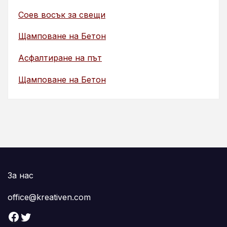
Соев восък за свещи
Щамповане на Бетон
Асфалтиране на път
Щамповане на Бетон
За нас
office@kreativen.com
Facebook
Twitter