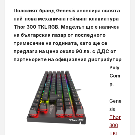
Полският бранд Genesis анонсира своята
най-нова механична гейминг клавиатура
Thor 300 TKL RGB. Моделът ще е наличен
на българския пазар от последното
тримесечие на годината, като ще се
предлага на цена около 90 лв.
с ДДС от
партньорите
на официа
лния дистрибутор
Poly
Com
p.
Gene
sis
Thor
300
TKL