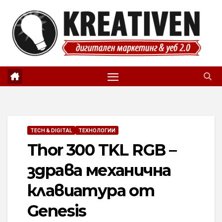
Skip
to
content
TECH & DIGITAL
ТЕХНОЛОГИИ
Thor 300 TKL RGB –
здрава механична
клавиатура от
Genesis