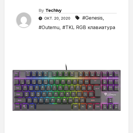
By
TechIvy
#Genesis
,
ОКТ. 20, 2020
#Outemu
,
#TKL RGB клавиатура