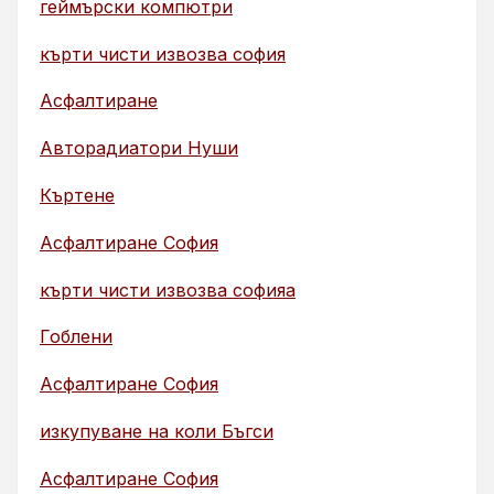
геймърски компютри
кърти чисти извозва софия
Асфалтиране
Авторадиатори Нуши
Къртене
Асфалтиране София
кърти чисти извозва софияа
Гоблени
Асфалтиране София
изкупуване на коли Бъгси
Асфалтиране София