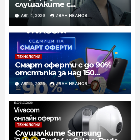
слушалките с
шумопотискане WH-
АВГ. 4, 2026
ИВАН ИВАНОВ
1000XM6 в нов цвят „Olive
Gray“
ТЕХНОЛОГИИ
Смарт оферти с до 90%
отстъпка за над 150
устройства от Vivacom
АВГ. 4, 2026
ИВАН ИВАНОВ
през август
ТЕХНОЛОГИИ
Слушалките Samsung