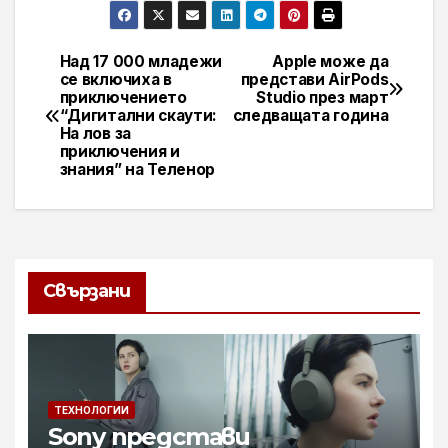
Над 17 000 младежи
Apple може да
Навигация
се включиха в
представи AirPods
приключението
Studio през март
“Дигитални скаути:
следващата година
На лов за
приключения и
знания” на Теленор
Свързани
ТЕХНОЛОГИИ
Sony представи