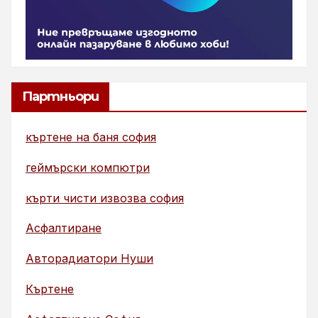
Партньори
къртене на баня софия
геймърски компютри
кърти чисти извозва софия
Асфалтиране
Авторадиатори Нуши
Къртене