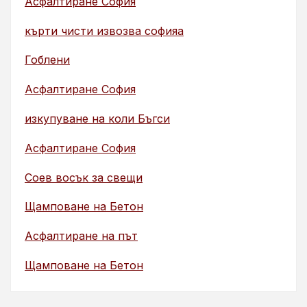
Асфалтиране София
кърти чисти извозва софияа
Гоблени
Асфалтиране София
изкупуване на коли Бъгси
Асфалтиране София
Соев восък за свещи
Щамповане на Бетон
Асфалтиране на път
Щамповане на Бетон