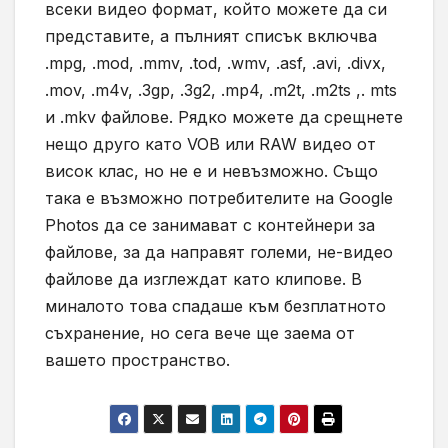
всеки видео формат, който можете да си
представите, а пълният списък включва
.mpg, .mod, .mmv, .tod, .wmv, .asf, .avi, .divx,
.mov, .m4v, .3gp, .3g2, .mp4, .m2t, .m2ts ,. mts
и .mkv файлове. Рядко можете да срещнете
нещо друго като
VOB
или
RAW
видео от
висок клас, но не е и невъзможно. Също
така е възможно потребителите на
Google
Photos
да се занимават с контейнери за
файлове, за да направят големи, не-видео
файлове да изглеждат като клипове. В
миналото това спадаше към безплатното
съхранение, но сега вече ще заема от
вашето пространство.