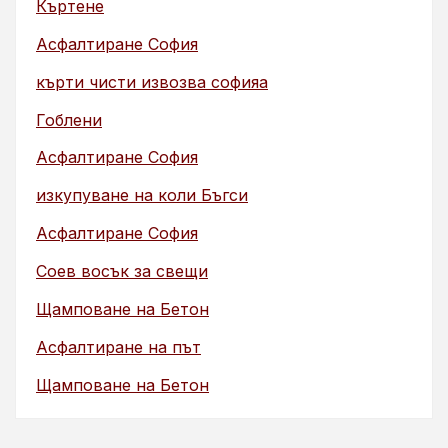
Къртене
Асфалтиране София
кърти чисти извозва софияа
Гоблени
Асфалтиране София
изкупуване на коли Бъгси
Асфалтиране София
Соев восък за свещи
Щамповане на Бетон
Асфалтиране на път
Щамповане на Бетон