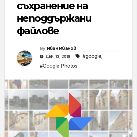
съхранение на
неподдържани
файлове
By
Иван Иванов
#google
,
ДЕК. 13, 2018
#Google Photos