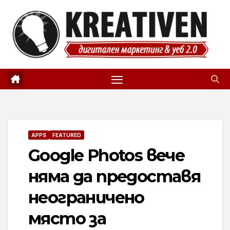
Skip
to
content
APPS
FEATURED
Google Photos вече
няма да предоставя
неограничено
място за