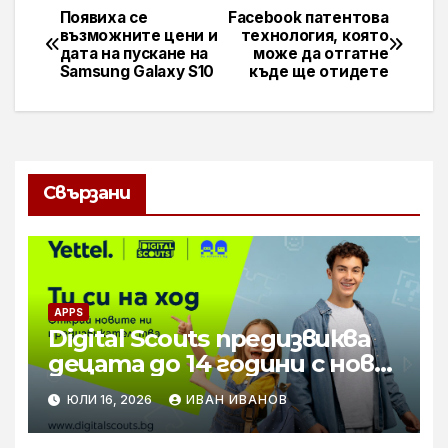
Появиха се
Facebook патентова
Навигация
възможните цени и
технология, която
дата на пускане на
може да отгатне
Samsung Galaxy S10
къде ще отидете
Свързани
APPS
Digital Scouts предизвиква
децата до 14 години с нова
онлайн игра
ЮЛИ 16, 2026
ИВАН ИВАНОВ