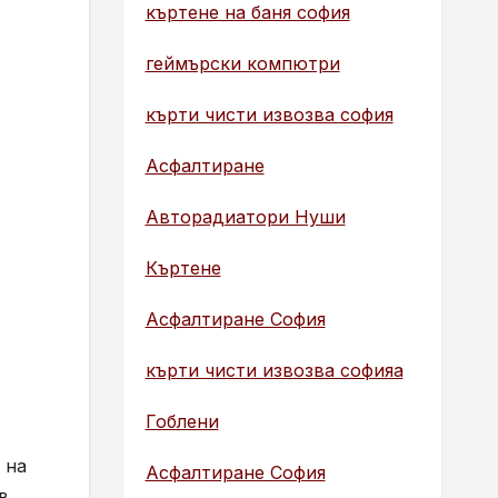
къртене на баня софия
геймърски компютри
кърти чисти извозва софия
Асфалтиране
Авторадиатори Нуши
Къртене
Асфалтиране София
кърти чисти извозва софияа
Гоблени
 на
Асфалтиране София
в