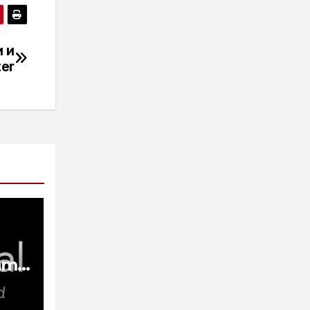
 и
ter
ата
а W