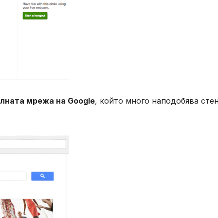
алната мрежа на Google
, който много наподобява сте