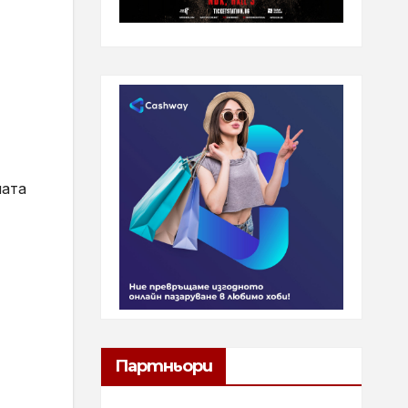
ната
Партньори