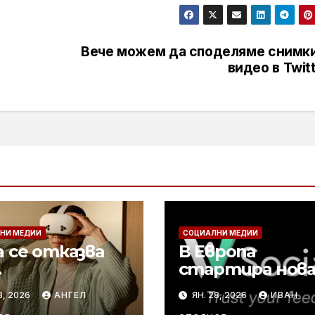
Вече можем да споделяме снимки
видео в Twit
НИ МЕДИИ
СОЦИАЛНИ МЕДИИ
 се отказва
В Европа
стартира нов
авселената в
социална мреж
8, 2026
АНГЕЛ
ЯН. 28, 2026
ИВАН
а на AI и