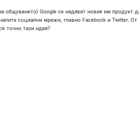
на общуването) Google се надяват новия им продукт д
налите социални мрежи, главно Facebook и Twitter. От
ok точно тази идея?