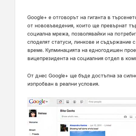
Google+ е отговорът на гиганта в търсенет
от нововъведения, които ще превърнат тъ
социална мрежа, позволявайки на потребит
споделят статуси, линкове и съдържание с
време. Кулминацията на едногодишен прое
вицепрезидента на социалния отдел в ко
От днес Google+ ще бъде достъпна за силн
изпробван в реални условия.