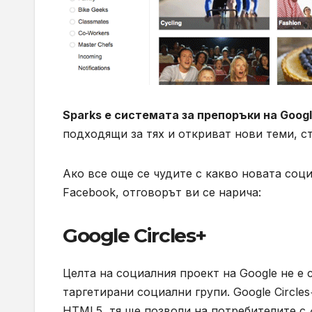
Sparks е системата за препоръки на Goog
подходящи за тях и откриват нови теми, с
Ако все още се чудите с какво новата соци
Facebook, отговорът ви се нарича:
Google Circles+
Целта на социалния проект на Google не е 
таргетирани социални групи. Google Circle
HTML5, тя ще позволи на потребителите с
d