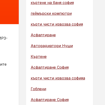
къртене на баня софия
геймърски компютри
кърти чисти извозва софия
Асфалтиране
MP3-
Авторадиатори Нуши
Къртене
рите
Асфалтиране София
кърти чисти извозва софияа
Гоблени
Асфалтиране София