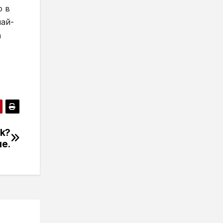
о в
най-
а
ok?
не.