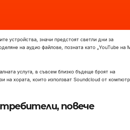
те устройства, значи предстоят светли дни за
оделяне на аудио файлове, позната като „YouTube на 
лната услуга, в съвсем близко бъдеще броят на
зи на хората, които използват Soundcloud от компют
потребители, повече