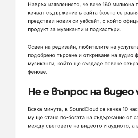
Навръх изявлението, че вече 180 милиона 
качват съдържание в сайта (което се равня
представи новия си уебсайт, с който офици
продукт за музиканти и подкастъри.
Освен на редизайн, любителите на услугат
подобрено търсене и откриване на аудио ф
музиканти, който ще създаде повече свър
фенове.
Не е въпрос на видео 
Всяка минута, в SoundCloud се качва 10 ча
му ще стане по-богата на съдържание от с
между световете на видеото и аудиото, а 