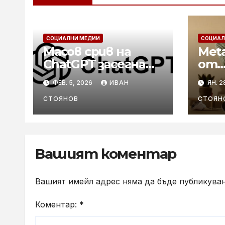
СОЦИАЛНИ МЕДИИ
СОЦИАЛ
Масов срив на
Meta
ChatGPT засегна
от
потребители по
мет
ФЕВ. 5, 2026
ИВАН
ЯН. 2
целия свят
полз
умн
СТОЯНОВ
СТОЯН
Вашият коментар
Вашият имейл адрес няма да бъде публикуван
Коментар:
*