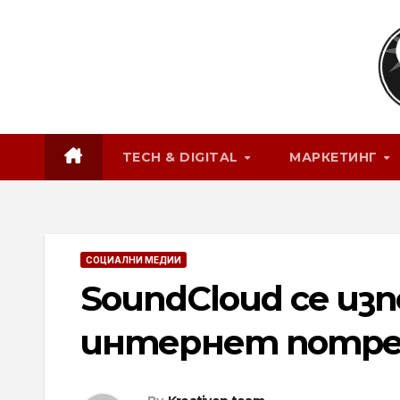
Skip
to
content
TECH & DIGITAL
МАРКЕТИНГ
СОЦИАЛНИ МЕДИИ
SoundCloud се изп
интернет потр