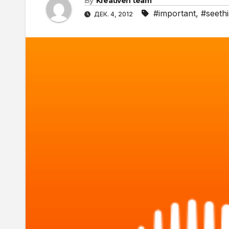
By
Kreativen team
#important
,
#seethi
ДЕК. 4, 2012