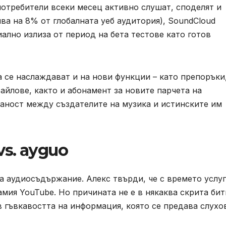
потребители всеки месец активно слушат, споделят и
ва на 8% от глобалната уеб аудитория), SoundCloud
ално излиза от период на бета тестове като готов
а се наслаждават и на нови функции – като препоръки
айлове, както и абонамент за новите парчета на
заност между създателите на музика и истинските им
vs. аудио
са аудиосъдържание. Алекс твърди, че с времето услу
амия YouTube. Но причината не е в някаква скрита бит
в гъвкавостта на информация, която се предава слухо