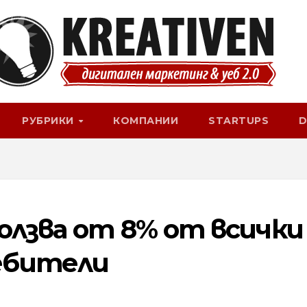
РУБРИКИ
КОМПАНИИ
STARTUPS
D
олзва от 8% от всички
ебители