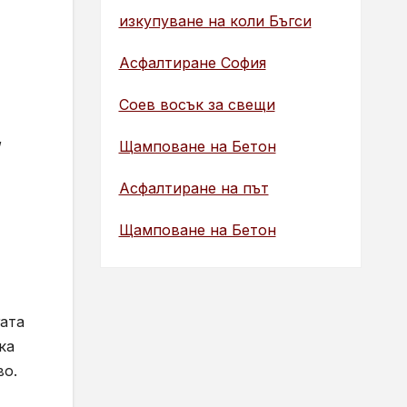
изкупуване на коли Бъгси
Асфалтиране София
Соев восък за свещи
,
Щамповане на Бетон
Асфалтиране на път
Щамповане на Бетон
гата
ка
во.