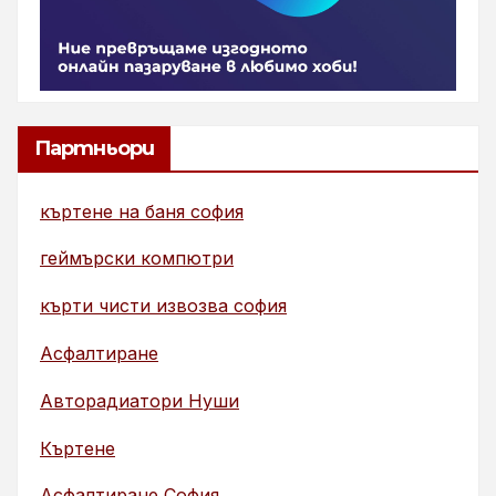
Партньори
къртене на баня софия
геймърски компютри
кърти чисти извозва софия
Асфалтиране
Авторадиатори Нуши
Къртене
Асфалтиране София