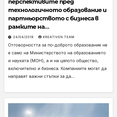
перспективите пред
технологичното образование и
партньорството с бизнеса в
рамките на
председателството на Съвета
24/04/2018
KREATIVEN TEAM
на ЕС
Отговорността за по-доброто образование не
е само на Министерството на образованието
и науката (МОН), a и на цялото общество,
включително и бизнеса. Компаниите могат да
направят важни стъпки за да…