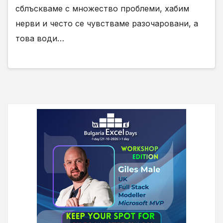
сблъскваме с множество проблеми, хабим
нерви и често се чувстваме разочаровани, а
това води…