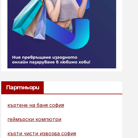
Партньори
къртене на баня софия
геймърски компютри
кърти чисти извозва софия