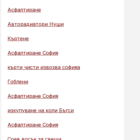
Асфалтиране
Авторадиатори Нуши
Къртене
Асфалтиране София
кърти чисти извозва софияа
Гоблени
Асфалтиране София
изкупуване на коли Бъгси
Асфалтиране София
Соев восък за свещи