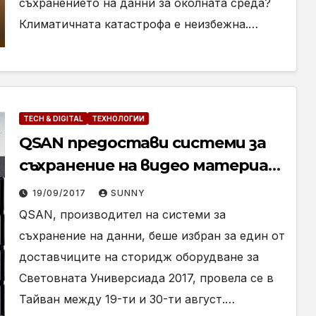
съхранението на данни за околната среда?
Климатичната катастрофа е неизбежна.…
TECH & DIGITAL
ТЕХНОЛОГИИ
QSAN предостави системи за
съхранение на видео материал
на Световната Универсиада
19/09/2017
SUNNY
2017
QSAN, производител на системи за
съхранение на данни, беше избран за един от
доставчиците на сторидж оборудване за
Световната Универсиада 2017, провела се в
Тайван между 19-ти и 30-ти август.…