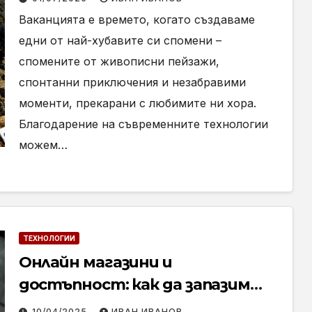
запазим ценните си моменти
Ваканцията е времето, когато създаваме
едни от най-хубавите си спомени –
спомените от живописни пейзажи,
спонтанни приключения и незабравими
моменти, прекарани с любимите ни хора.
Благодарение на съвременните технологии
можем…
ТЕХНОЛОГИИ
Онлайн магазини и
достъпност: как да запазим
закупеното съдържание?
10/04/2025
ИВАН ИВАНОВ