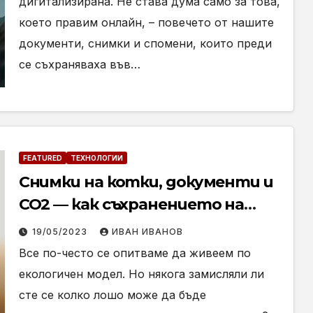
дигитализирана. Не става дума само за това,
което правим онлайн, – повечето от нашите
документи, снимки и спомени, които преди
се съхраняваха във…
FEATURED
ТЕХНОЛОГИИ
Снимки на котки, документи и
CO2 — как съхранението на
данни засяга планетата?
19/05/2023
ИВАН ИВАНОВ
Все по-често се опитваме да живеем по
екологичен модел. Но някога замисляли ли
сте се колко лошо може да бъде