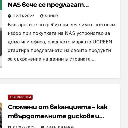
NAS вече се предлагат
официално в България
22/11/2025
SUNNY
Българските потребители вече имат по-голям
избор при покупката на NAS устройство за
дома или офиса, след като марката UGREEN
стартира предлагането на своите продукти
за съхранение на данни в страната.…
ТЕХНОЛОГИИ
Спомени от ваканцията – как
твърдотелните дискове и
картите памет помагат ни да
01/07/2025
ИВАН ИВАНОВ