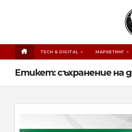
Skip
to
content
TECH & DIGITAL
МАРКЕТИНГ
Етикет:
съхранение на 