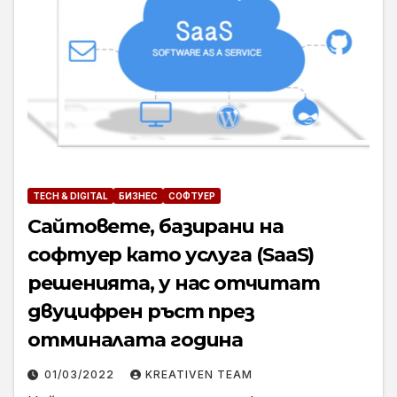
TECH & DIGITAL
БИЗНЕС
СОФТУЕР
Сайтовете, базирани на
софтуер като услуга (SaaS)
решенията, у нас отчитат
двуцифрен ръст през
отминалата година
01/03/2022
KREATIVEN TEAM