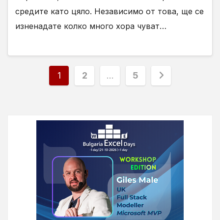
средите като цяло. Независимо от това, ще се
изненадате колко много хора чуват…
Разделяне
1
2
…
5
на
публикациите
на
страници