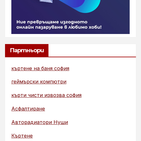
Партньори
къртене на баня софия
геймърски компютри
кърти чисти извозва софия
Асфалтиране
Авторадиатори Нуши
Къртене