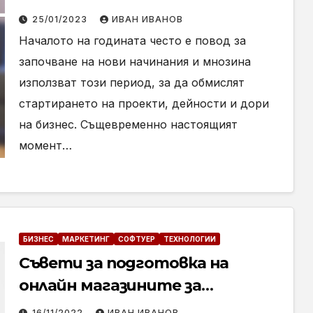
онлайн бизнес? Ето пет
25/01/2023
ИВАН ИВАНОВ
причини, защо отговорът е
Началото на годината често е повод за
“да”
започване на нови начинания и мнозина
използват този период, за да обмислят
стартирането на проекти, дейности и дори
на бизнес. Същевременно настоящият
момент…
БИЗНЕС
МАРКЕТИНГ
СОФТУЕР
ТЕХНОЛОГИИ
Съвети за подготовка на
онлайн магазините за
активния празничен сезон
16/11/2022
ИВАН ИВАНОВ