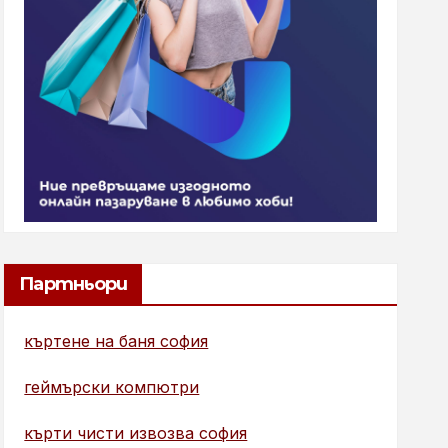
Партньори
къртене на баня софия
геймърски компютри
кърти чисти извозва софия