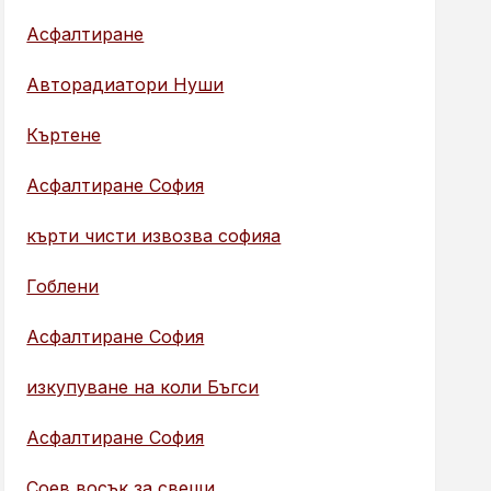
Асфалтиране
Авторадиатори Нуши
Къртене
Асфалтиране София
кърти чисти извозва софияа
Гоблени
Асфалтиране София
изкупуване на коли Бъгси
Асфалтиране София
Соев восък за свещи