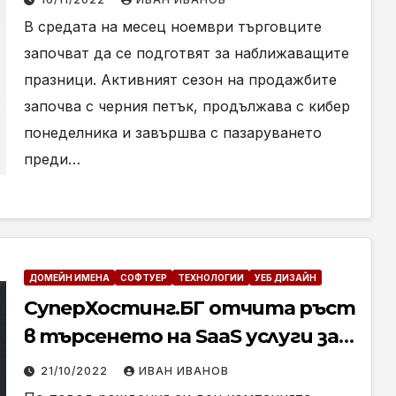
В средата на месец ноември търговците
започват да се подготвят за наближаващите
празници. Активният сезон на продажбите
започва с черния петък, продължава с кибер
понеделника и завършва с пазаруването
преди…
ДОМЕЙН ИМЕНА
СОФТУЕР
ТЕХНОЛОГИИ
УЕБ ДИЗАЙН
СуперХостинг.БГ отчита ръст
в търсенето на SaaS услуги за
изработка на сайтове
21/10/2022
ИВАН ИВАНОВ