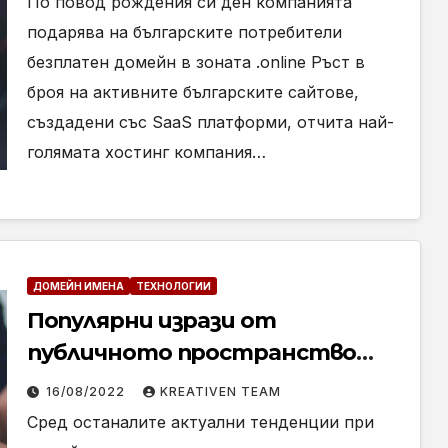
По повод рождения си ден компанията
подарява на българските потребители
безплатен домейн в зоната .online Ръст в
броя на активните българските сайтове,
създадени със SaaS платформи, отчита най-
голямата хостинг компания…
ДОМЕЙН ИМЕНА
ТЕХНОЛОГИИ
Популярни изрази от
публичното пространство
като “мижав интерес” и
16/08/2022
KREATIVEN TEAM
“пръчки събирам” предизвикаха
Сред останалите актуални тенденции при