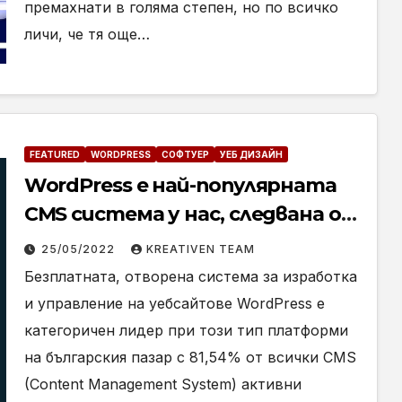
премахнати в голяма степен, но по всичко
личи, че тя още…
FEATURED
WORDPRESS
СОФТУЕР
УЕБ ДИЗАЙН
WordPress е най-популярната
CMS система у нас, следвана от
Joomla и OpenCart. Вижте кои са
25/05/2022
KREATIVEN TEAM
останалите
Безплатната, отворена система за изработка
и управление на уебсайтове WordPress е
категоричен лидер при този тип платформи
на българския пазар с 81,54% от всички CMS
(Content Management System) активни