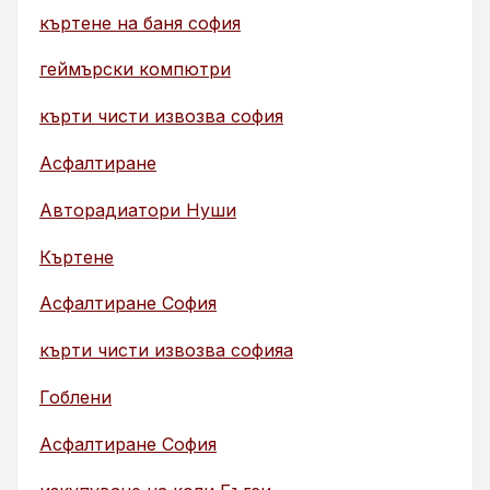
къртене на баня софия
геймърски компютри
кърти чисти извозва софия
Асфалтиране
Авторадиатори Нуши
Къртене
Асфалтиране София
кърти чисти извозва софияа
Гоблени
Асфалтиране София