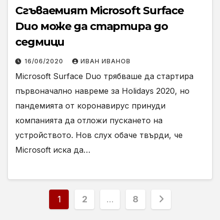
Сгъваемият Microsoft Surface
Duo може да стартира до
седмици
16/06/2020
ИВАН ИВАНОВ
Microsoft Surface Duo трябваше да стартира
първоначално навреме за Holidays 2020, но
пандемията от коронавирус принуди
компанията да отложи пускането на
устройството. Нов слух обаче твърди, че
Microsoft иска да…
Разделяне
1
2
…
8
на