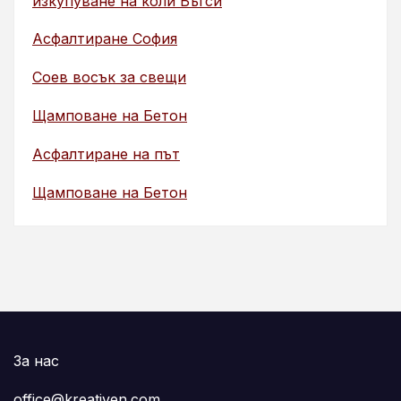
изкупуване на коли Бъгси
Асфалтиране София
Соев восък за свещи
Щамповане на Бетон
Асфалтиране на път
Щамповане на Бетон
За нас
office@kreativen.com