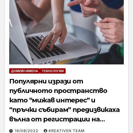
ДОМЕЙН ИМЕНА
ТЕХНОЛОГИИ
Популярни изрази от
публичното пространство
като “мижав интерес” и
“пръчки събирам” предизвикаха
вълна от регистрации на
домейни
16/08/2022
KREATIVEN TEAM