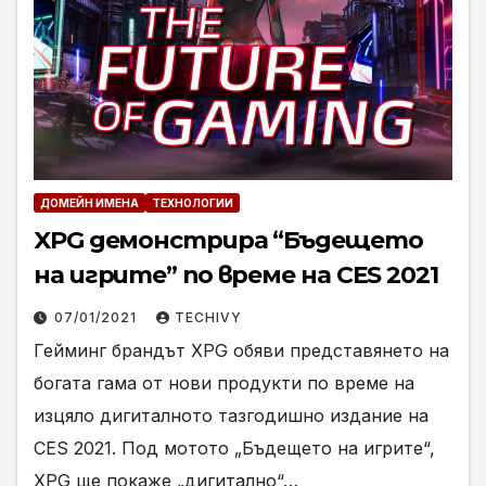
ДОМЕЙН ИМЕНА
ТЕХНОЛОГИИ
XPG демонстрира “Бъдещето
на игрите” по време на CES 2021
07/01/2021
TECHIVY
Гейминг брандът XPG обяви представянето на
богата гама от нови продукти по време на
изцяло дигиталното тазгодишно издание на
CES 2021. Под мотото „Бъдещето на игрите“,
XPG ще покаже „дигитално“…