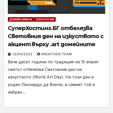
ДОМЕЙН ИМЕНА
ТЕХНОЛОГИИ
СуперХостинг.БГ отбелязва
Световния ден на изкуството с
акцент върху .art домейните
12/04/2022
KREATIVEN TEAM
Вече десет години по традиция на 15 април
светът отбелязва Световния ден на
изкуството (World Art Day). На този ден е
роден Леонардо да Винчи, а самият той е
избран…