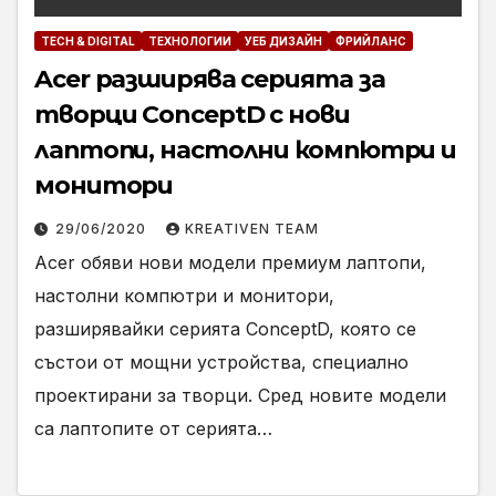
TECH & DIGITAL
ТЕХНОЛОГИИ
УЕБ ДИЗАЙН
ФРИЙЛАНС
Acer разширява серията за
творци ConceptD с нови
лаптопи, настолни компютри и
монитори
29/06/2020
KREATIVEN TEAM
Acer обяви нови модели премиум лаптопи,
настолни компютри и монитори,
разширявайки серията ConceptD, която се
състои от мощни устройства, специално
проектирани за творци. Сред новите модели
са лаптопите от серията…