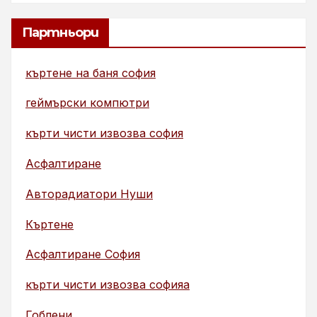
Партньори
къртене на баня софия
геймърски компютри
кърти чисти извозва софия
Асфалтиране
Авторадиатори Нуши
Къртене
Асфалтиране София
кърти чисти извозва софияа
Гоблени