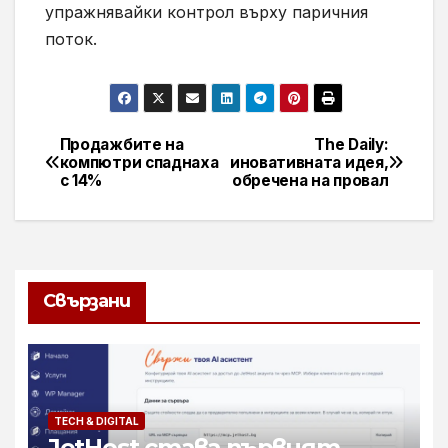
упражнявайки контрол върху паричния
поток.
Продажбите на
The Daily:
Навигация
компютри спаднаха
иновативната идея,
с 14%
обречена на провал
Свързани
TECH & DIGITAL
JetHost става първият