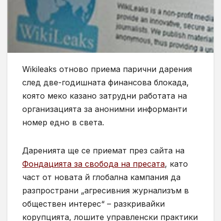
Wikileaks отново приема парични дарения
след две-годишната финансова блокада,
която меко казано затрудни работата на
организацията за анонимни информанти
номер едно в света.
Даренията ще се приемат през сайта на
Фондацията за свобода на пресата
, като
част от новата й глобална кампания да
разпространи „агресивния журнализъм в
обществен интерес“ – разкривайки
корупцията, лошите управленски практики