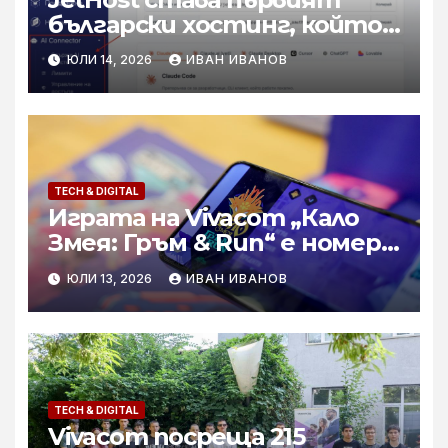
български хостинг, който
свързва AI асистенти с
ЮЛИ 14, 2026
ИВАН ИВАНОВ
реалната хостинг среда
TECH & DIGITAL
Играта на Vivacom „Кало
Змея: Гръм & Run“ e номер 1
за България в Google Play и
ЮЛИ 13, 2026
ИВАН ИВАНОВ
App Store
TECH & DIGITAL
Vivacom посреща 215