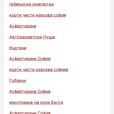
геймърски компютри
кърти чисти извозва софия
Асфалтиране
Авторадиатори Нуши
Къртене
Асфалтиране София
кърти чисти извозва софияа
Гоблени
Асфалтиране София
изкупуване на коли Бъгси
Асфалтиране София