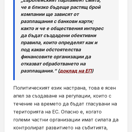
„Европейският парламент смята,
че в близко бъдеще растящ брой
компании ще зависят от
разплащания с банкови карти;
както и че е обществения интерес
да бъдат създадени обективни
правила, които определят как и
под какви обстоятелства
финансовите организации да
отказват обработването на
разплащания.“ (
доклад на ЕП
)
Политическият език настрана, това е ясен
апел за създаване на регулации, които с
течение на времето да бъдат гласувани на
територията на ЕС. Опасно е, когато
големи частни организации имат силата да
контролират развитието на събитията,