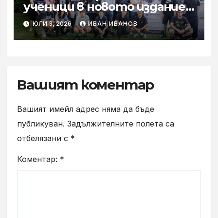
ученици в новото издание
на Практикантската си
ЮЛИ 3, 2026
ИВАН ИВАНОВ
програма
Вашият коментар
Вашият имейл адрес няма да бъде
публикуван.
Задължителните полета са
отбелязани с
*
Коментар:
*