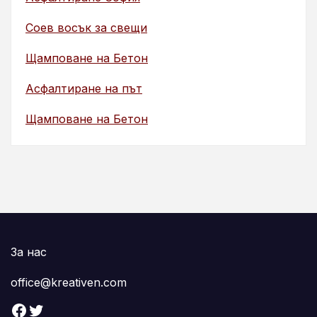
Соев восък за свещи
Щамповане на Бетон
Асфалтиране на път
Щамповане на Бетон
За нас
office@kreativen.com
Facebook
Twitter