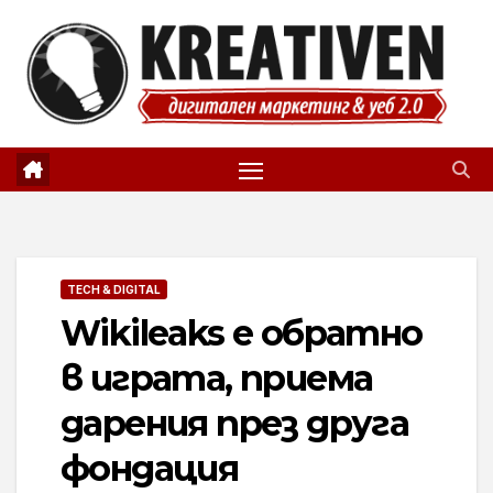
Skip
to
content
TECH & DIGITAL
Wikileaks е обратно
в играта, приема
дарения през друга
фондация