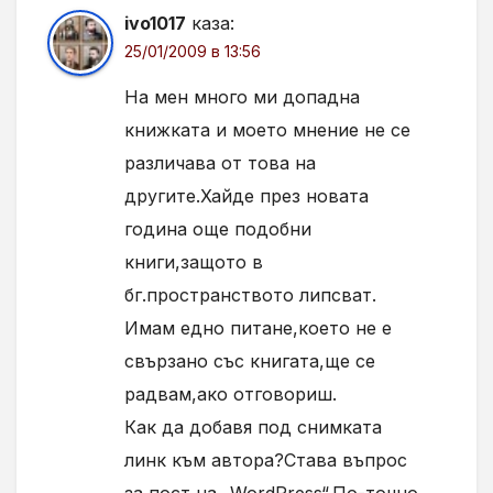
ivo1017
каза:
25/01/2009 в 13:56
На мен много ми допадна
книжката и моето мнение не се
различава от това на
другите.Хайде през новата
година още подобни
книги,защото в
бг.пространството липсват.
Имам едно питане,което не е
свързано със книгата,ще се
радвам,ако отговориш.
Как да добавя под снимката
линк към автора?Става въпрос
за пост на „WordPress“.По-точно