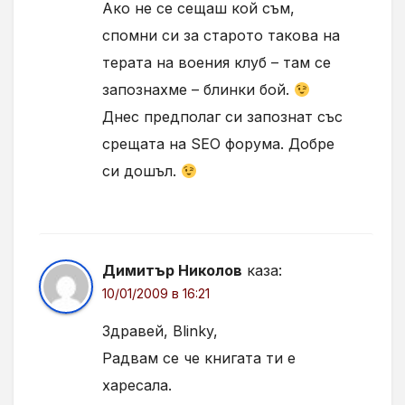
Ако не се сещаш кой съм,
спомни си за старото такова на
терата на воения клуб – там се
запознахме – блинки бой.
Днес предполаг си запознат със
срещата на SEO форума. Добре
си дошъл.
Димитър Николов
каза:
10/01/2009 в 16:21
Здравей, Blinky,
Радвам се че книгата ти е
харесала.