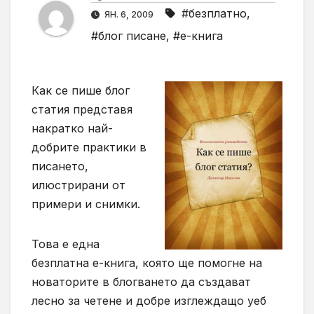
#безплатно
,
ЯН. 6, 2009
#блог писане
,
#е-книга
Как се пише блог
статия представя
накратко най-
добрите практики в
писането,
илюстрирани от
примери и снимки.
Това е една
безплатна е-книга, която ще помогне на
новаторите в блогването да създават
лесно за четене и добре изглеждащо уеб