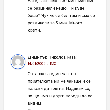
Бате, закъснях с 30 мин, май сме
се разминали нещо. Ти къде
беше? Чух че си бил там и сме се
разминали за 5 мин. Много
кофти.
Димитър Николов
каза:
14/01/2009 в 11:13
Останах за един час, но
приятелката ми ме чакаше и се
наложи да тръгна. Надявам се,
че ще има и други поводи да се
видим.