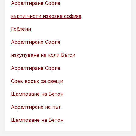
Асфалтиране София
кърти чисти извозва софияа
Гоблени
Асфалтиране София
изкупуване на коли Бъгси
Асфалтиране София
Соев восък за свещи
Щамповане на Бетон
Асфалтиране на път
Щамповане на Бетон