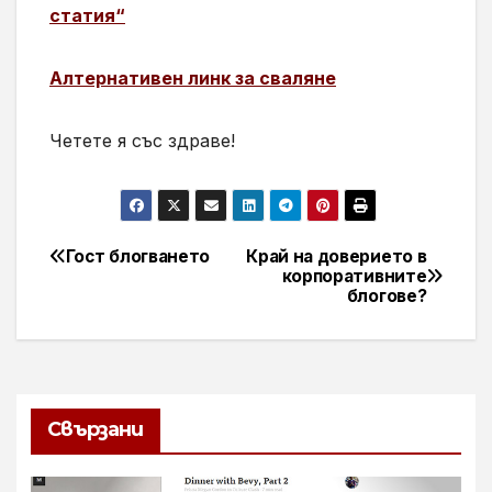
статия“
Алтернативен линк за сваляне
Четете я със здраве!
Гост блогването
Край на доверието в
Навигация
корпоративните
блогове?
Свързани