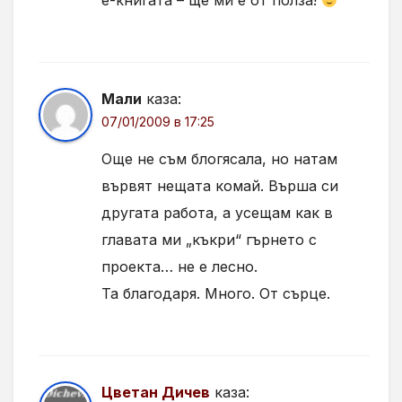
е-книгата – ще ми е от полза!
Мали
каза:
07/01/2009 в 17:25
Още не съм блогясала, но натам
вървят нещата комай. Върша си
другата работа, а усещам как в
главата ми „къкри“ гърнето с
проекта… не е лесно.
Та благодаря. Много. От сърце.
Цветан Дичев
каза: