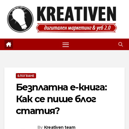
Skip
to
content
БЛОГВАНЕ
Безплатна е-книга:
Как се пише блог
статия?
By
Kreativen team