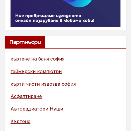
Партньори
къртене на баня софия
геймърски компютри
кърти чисти извозва софия
Асфалтиране
Авторадиатори Нуши
Къртене