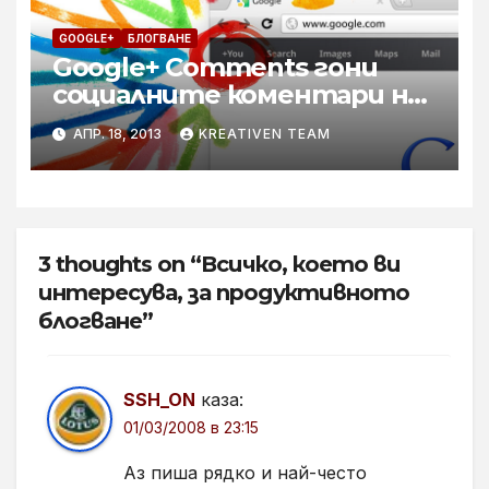
GOOGLE+
БЛОГВАНЕ
Google+ Comments гони
социалните коментари на
Facebook
АПР. 18, 2013
KREATIVEN TEAM
3 thoughts on “Всичко, което ви
интересува, за продуктивното
блогване”
SSH_ON
каза:
01/03/2008 в 23:15
Аз пиша рядко и най-често