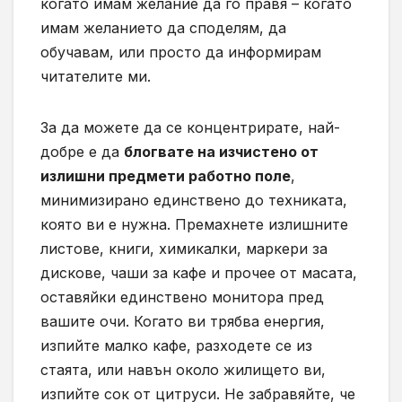
когато имам желание да го правя – когато
имам желанието да споделям, да
обучавам, или просто да информирам
читателите ми.
За да можете да се концентрирате, най-
добре е да
блогвате на изчистено от
излишни предмети работно поле
,
минимизирано единствено до техниката,
която ви е нужна. Премахнете излишните
листове, книги, химикалки, маркери за
дискове, чаши за кафе и прочее от масата,
оставяйки единствено монитора пред
вашите очи. Когато ви трябва енергия,
изпийте малко кафе, разходете се из
стаята, или навън около жилището ви,
изпийте сок от цитруси. Не забравяйте, че