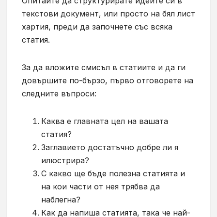
Опитайте да структурирате идеите си в
текстови документ, или просто на бял лист
хартия, преди да започнете със всяка
статия.
За да вложите смисъл в статиите и да ги
довършите по-бързо, първо отговорете на
следните въпроси:
Каква е главната цел на вашата
статия?
Заглавието достатъчно добре ли я
илюстрира?
С какво ще бъде полезна статията и
на кои части от нея трябва да
наблегна?
Как да напиша статията, така че най-