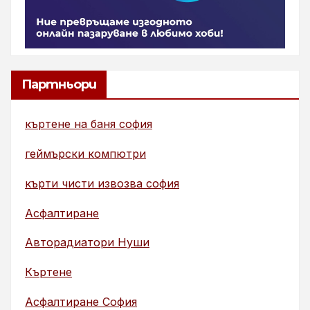
Партньори
къртене на баня софия
геймърски компютри
кърти чисти извозва софия
Асфалтиране
Авторадиатори Нуши
Къртене
Асфалтиране София