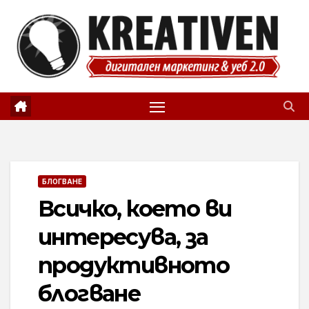
Skip
to
content
БЛОГВАНЕ
Всичко, което ви
интересува, за
продуктивното
блогване