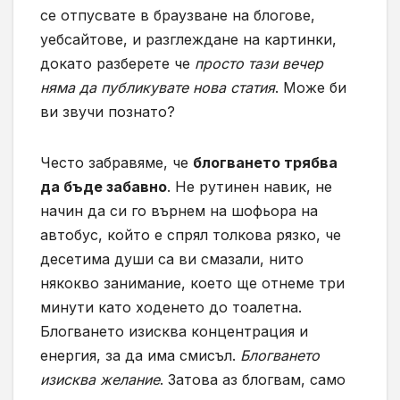
се отпусвате в браузване на блогове,
уебсайтове, и разглеждане на картинки,
докато разберете че
просто тази вечер
няма да публикувате нова статия
. Може би
ви звучи познато?
Често забравяме, че
блогването трябва
да бъде забавно
. Не рутинен навик, не
начин да си го върнем на шофьора на
автобус, който е спрял толкова рязко, че
десетима души са ви смазали, нито
някокво занимание, което ще отнеме три
минути като ходенето до тоалетна.
Блогването изисква концентрация и
енергия, за да има смисъл.
Блогването
изисква желание
. Затова аз блогвам, само