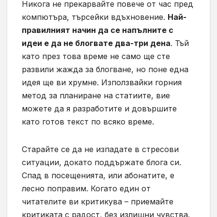
Никога не прекарвайте повече от час пред
компютъра, търсейки вдъхновение.
Най-
правилният начин да се напълните с
идеи е да не блогвате два-три дена
. Тъй
като през това време не само ще сте
развили жажда за блогване, но поне една
идея ще ви хрумне. Използвайки горния
метод за планиране на статиите, вие
можете да я разработите и довършите
като готов текст по всяко време.
Старайте се да не изпадате в стресови
ситуации, докато поддържате блога си.
Спад в посещенията, или абонатите, е
лесно поправим. Когато един от
читателите ви критикува – приемайте
критиката с радост, без излишни чувства.