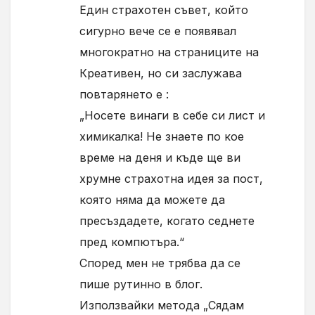
Един страхотен съвет, който
сигурно вече се е появявал
многократно на страниците на
Креативен, но си заслужава
повтарянето е :
„Носете винаги в себе си лист и
химикалка! Не знаете по кое
време на деня и къде ще ви
хрумне страхотна идея за пост,
която няма да можете да
пресъздадете, когато седнете
пред компютъра.“
Според мен не трябва да се
пише рутинно в блог.
Използвайки метода „Сядам