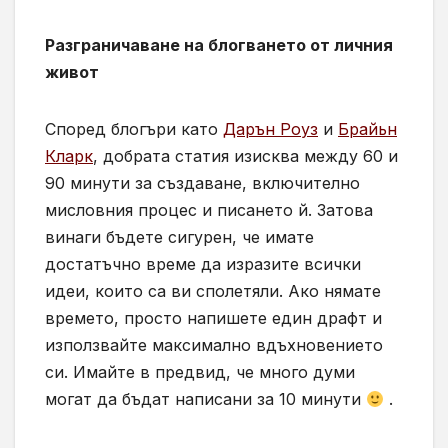
Разграничаване на блогването от личния
живот
Според блогъри като
Дарън Роуз
и
Брайьн
Кларк
, добрата статия изисква между 60 и
90 минути за създаване, включително
мисловния процес и писането й. Затова
винаги бъдете сигурен, че имате
достатъчно време да изразите всички
идеи, които са ви сполетяли. Ако нямате
времето, просто напишете един драфт и
използвайте максимално вдъхновението
си. Имайте в предвид, че много думи
могат да бъдат написани за 10 минути
.