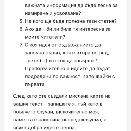
важната информация да бъде лесна за
намиране и усвояване?
На кого ще бъде полезна тази статия?
Ако да – би ли била тя интересна за
моите читатели?
С коя идея от съдържанието да
започна първо, коя е втора по ред,
трета (…) и с коя да завърша?
Препоръчително е идеите да бъдат
подредени по важност, започвайки с
първата.
След като сте създали мислена карта на
вашия текст – запишете я, тъй като в
повечето случаи, включително моя,
паметта е наистина непредсказуема, а
всяка добра идея е ценна.