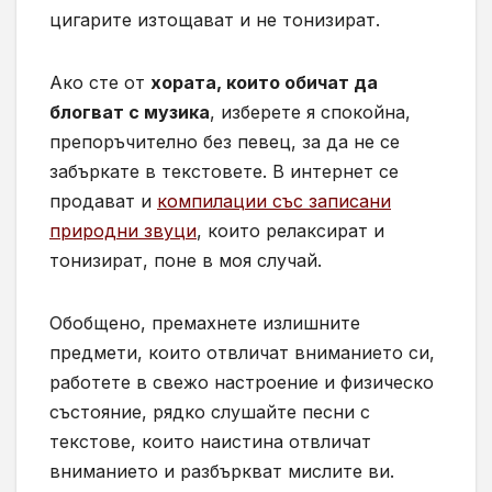
цигарите изтощават и не тонизират.
Ако сте от
хората, които обичат да
блогват с музика
, изберете я спокойна,
препоръчително без певец, за да не се
забъркате в текстовете. В интернет се
продават и
компилации със записани
природни звуци
, които релаксират и
тонизират, поне в моя случай.
Обобщено, премахнете излишните
предмети, които отвличат вниманието си,
работете в свежо настроение и физическо
състояние, рядко слушайте песни с
текстове, които наистина отвличат
вниманието и разбъркват мислите ви.