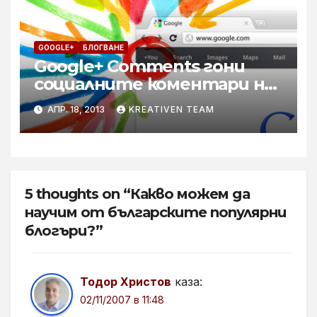
GOOGLE+
БЛОГВАНЕ
Google+ Comments гони
социалните коментари на
Facebook
АПР. 18, 2013
KREATIVEN TEAM
5 thoughts on “Какво можем да
научим от българските популярни
блогъри?”
Тодор Христов
каза:
02/11/2007 в 11:48