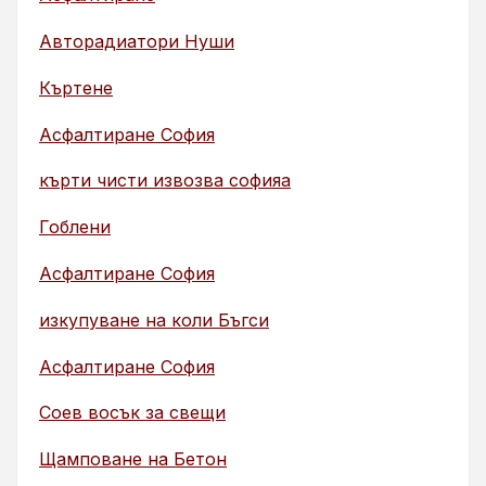
Авторадиатори Нуши
Къртене
Асфалтиране София
кърти чисти извозва софияа
Гоблени
Асфалтиране София
изкупуване на коли Бъгси
Асфалтиране София
Соев восък за свещи
Щамповане на Бетон