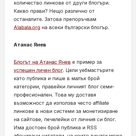
количество линкове от други блогъри.
Какво прави? Нещо различно от
останалите. Затова препоръчвам
Alabala.org
на всеки български блогър.
Атанас Янев
Блогът на Атанас Янев
е пример за
успешен личен блог
. Цели уебмастърите
като публика и пише в малък брой
категории, правейки личният блог семи-
професионален. Това му доставя
възможност да използва често affiliate
линкове в нови системи за монетизиране
на сайтове, печелейки от личния си блог.
Има достоен брой публика и RSS
абонирани читатели, на които винаги може