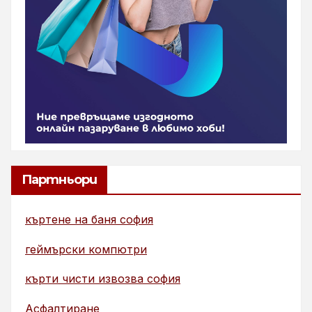
Партньори
къртене на баня софия
геймърски компютри
кърти чисти извозва софия
Асфалтиране