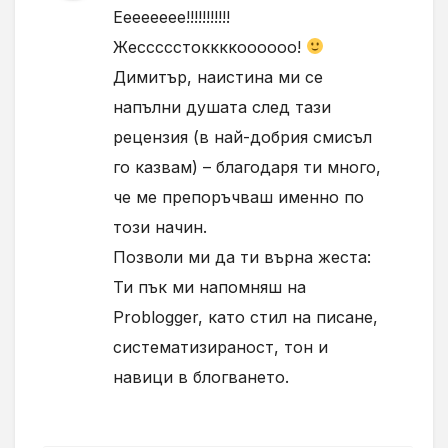
Ееееееее!!!!!!!!!!!
Жессссстоккккоооооо!
Димитър, наистина ми се
напълни душата след тази
рецензия (в най-добрия смисъл
го казвам) – благодаря ти много,
че ме препоръчваш именно по
този начин.
Позволи ми да ти върна жеста:
Ти пък ми напомняш на
Problogger, като стил на писане,
систематизираност, тон и
навици в блогването.