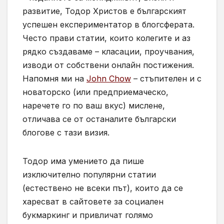
развитие, Тодор Христов е българският
успешен експериментатор в блогсферата.
Често прави статии, които колегите и аз
рядко създаваме – класации, проучвания,
изводи от собствени онлайн постижения.
Напомня ми на
John Chow
– стъпителен и с
новаторско (или предприемаческо,
наречете го по ваш вкус) мислене,
отличава се от останалите български
блогове с тази визия.
Тодор има умението да пише
изключително популярни статии
(естествено не всеки път), които да се
харесват в сайтовете за социален
букмаркинг и привличат голямо