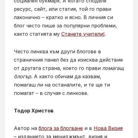
социален букмарк. А когато споделя
ресурс, сайт, или статия, той го прави
лаконично – кратко и ясно. В личния си
блог често пише за популярни проблеми,
както статията му
Станете учители!
.
Често линква към други блогове в
страничния панел без да изисква действие
от другата страна, което го прави
помагащ
блогър
. А както обичам да казвам,
помагаш ли на останалите, и те ще ти
помагат – в случая с линкове.
Тодор Христов
Автор на
блога за блогване
и в
Нова Визия
– изданието за мениджмънт, визия и