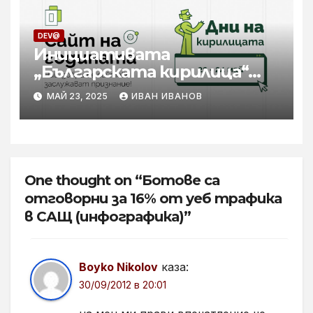
DEV@
Инициативата
„Българската кирилица“
остава във фокуса на
МАЙ 23, 2025
ИВАН ИВАНОВ
конкурса „Сайт на
годината“
One thought on “Ботове са
отговорни за 16% от уеб трафика
в САЩ (инфографика)”
Boyko Nikolov
каза:
30/09/2012 в 20:01