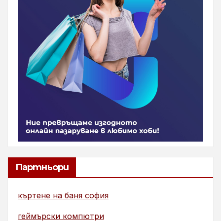
Партньори
къртене на баня софия
геймърски компютри