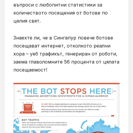
въпроси с любопитни статистики за
количеството посещения от ботове по
целия свят.
Знаехте ли, че в Сингапур повече ботове
посещават интернет, отколкото реални
хора – уеб трафикът, генериран от роботи,
заема главоломните 56 процента от цялата
посещаемост!