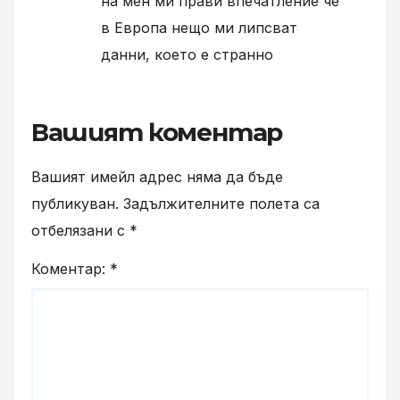
на мен ми прави впечатление че
в Европа нещо ми липсват
данни, което е странно
Вашият коментар
Вашият имейл адрес няма да бъде
публикуван.
Задължителните полета са
отбелязани с
*
Коментар:
*