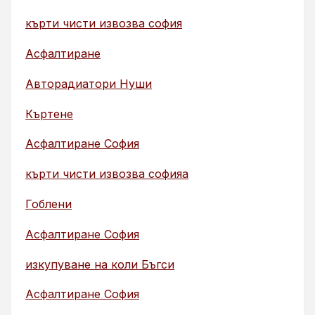
кърти чисти извозва софия
Асфалтиране
Авторадиатори Нуши
Къртене
Асфалтиране София
кърти чисти извозва софияа
Гоблени
Асфалтиране София
изкупуване на коли Бъгси
Асфалтиране София