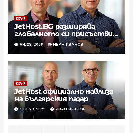
DEV@
JetHost.BG разширява
глобалното си присъствие
с придобиването на втора
ЯН. 28, 2026
ИВАН ИВАНОВ
компания с няколко бранда
в САЩ
DEV@
JetHost официално навлиза
на българския пазар
СЕП. 23, 2025
ИВАН ИВАНОВ