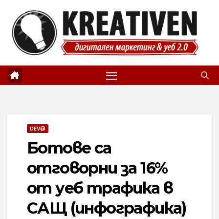
Skip
to
content
DEV@
Ботове са
отговорни за 16%
от уеб трафика в
САЩ (инфографика)