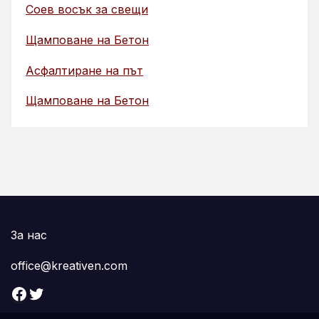
Соев восък за свещи
Щамповане на Бетон
Асфалтиране на път
Щамповане на Бетон
За нас
office@kreativen.com
Facebook
Twitter