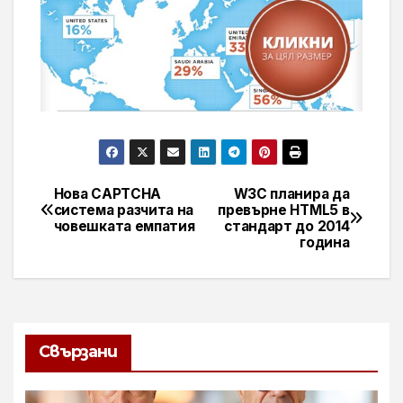
Нова CAPTCHA
W3C планира да
Навигация
система разчита на
превърне HTML5 в
човешката емпатия
стандарт до 2014
година
Свързани