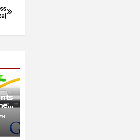
ess
ка)
nts
те
EN