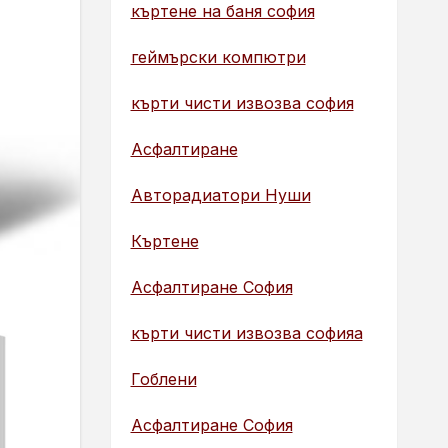
къртене на баня софия
геймърски компютри
кърти чисти извозва софия
Асфалтиране
Авторадиатори Нуши
Къртене
Асфалтиране София
кърти чисти извозва софияа
Гоблени
Асфалтиране София