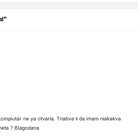
!”
kompiutar ne ya otvaria. Triabva li da imam niakakva
eta ? Blagodaria