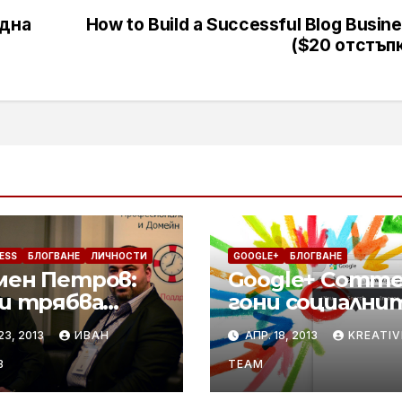
една
How to Build a Successful Blog Busin
($20 отстъп
ESS
БЛОГВАНЕ
ЛИЧНОСТИ
GOOGLE+
БЛОГВАНЕ
мен Петров:
Google+ Comme
ви трябва
гони социални
лова награда,
коментари на
23, 2013
ИВАН
АПР. 18, 2013
KREATIV
да станете
Facebook
естен блогър!
В
TEAM