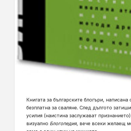
Книгата за българските блогъри, написана 
безплатна за сваляне. След дългото затиш
усилия (наистина заслужават признанието
визуално
Блогопедия
, вече всеки желаещ 