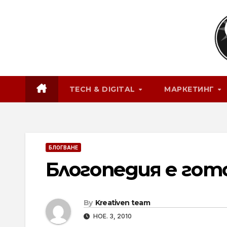
Skip
to
content
TECH & DIGITAL
МАРКЕТИНГ
БЛОГВАНЕ
Блогопедия е гото
By
Kreativen team
НОЕ. 3, 2010