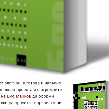
от блогъри, е готова и напълно
ие около проекта и с огромните
) на
Емо Марков
да оформи
може да прочете творението ни