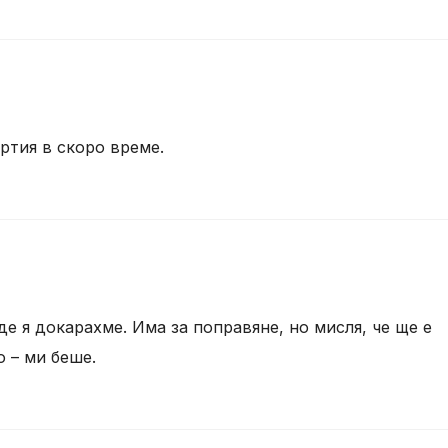
ртия в скоро време.
де я докарахме. Има за поправяне, но мисля, че ще е
о – ми беше.