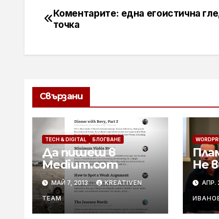
Коментарите: една егоистична гл
Навигация
точка
Свързани
TECH & DIGITAL
БЛОГВАНЕ
WORDPR
Да пишеш в
Пла
Medium.com
Не 
нобе
МАЙ 7, 2013
KREATIVEN
АПР. 
за 
изв
TEAM
ИВАНО