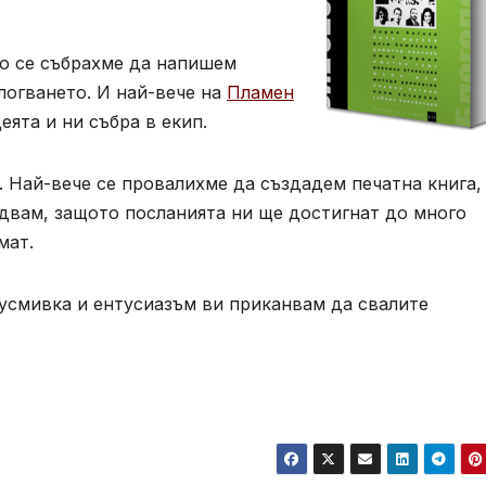
то се събрахме да напишем
логването. И най-вече на
Пламен
еята и ни събра в екип.
 Най-вече се провалихме да създадем печатна книга,
адвам, защото посланията ни ще достигнат до много
мат.
 усмивка и ентусиазъм ви приканвам да свалите