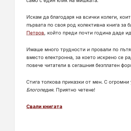
само с един клик на мишката.
Искам да благодаря на всички колеги, кои
първата по своя род колективна книга за б
Петров
, който преди почти година даде ид
Имаше много трудности и провали по пътя.
вместо електронна, за което искрено се р
повече читатели в сегашния безплатен фор
Стига толкова приказки от мен. С огромни
Блогопедия
. Приятно четене!
Свали книгата