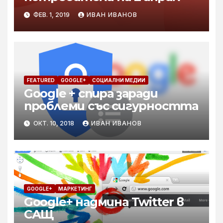
ФЕВ. 1, 2019
ИВАН ИВАНОВ
FEATURED
GOOGLE+
СОЦИАЛНИ МЕДИИ
Google + спира заради
проблеми със сигурността
ОКТ. 10, 2018
ИВАН ИВАНОВ
GOOGLE+
МАРКЕТИНГ
Google+ надмина Twitter в
САЩ