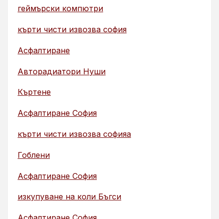
геймърски компютри
кърти чисти извозва софия
Асфалтиране
Авторадиатори Нуши
Къртене
Асфалтиране София
кърти чисти извозва софияа
Гоблени
Асфалтиране София
изкупуване на коли Бъгси
Асфалтиране София