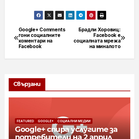
Google+ Comments
Брадли Хоровиц:
Навигация
гони социалните
Facebook е
коментари на
социалната мрежа
Facebook
на миналото
Свързани
FEATURED
GOOGLE+
СОЦИАЛНИ МЕДИИ
Google+ спира услугите за
потребители на 2 април