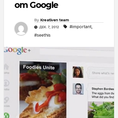
от Google
By
Kreativen team
#important
,
ДЕК. 7, 2012
#seethis