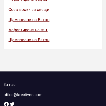
Соев восък за свещи
Щамповане на Бетон
Асфалтиране на път
Щамповане на Бетон
За нас
office@kreativen.com
Facebook
Twitter