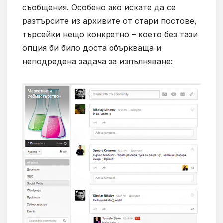
съобщения. Особено ако искате да се
разтърсите из архивите от стари постове,
търсейки нещо конкретно – което без тази
опция би било доста объркваща и
неподредена задача за изпълняване: